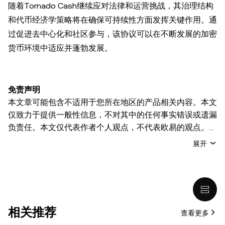
随着Tornado Cash继续应对法律和运营挑战，其治理结构
和代币经济学策略将在确保可持续性方面发挥关键作用。通
过促进去中心化和社区参与，该协议可以在不断发展的加密
货币环境中适应并蓬勃发展。
免责声明
本文章可能包含不适用于您所在地区的产品相关内容。本文
仅致力于提供一般性信息，不对其中的任何事实错误或遗漏
负责任。本文仅代表作者个人观点，不代表欧易的观点。
本文无意提供以下任何建议，包括但不限于：(i) 投资建议
展开
或投资推荐；(ii) 购买、出售或持有数字资产的要约或招
揽；或 (iii) 财务、会计、法律或税务建议。 持有的数字资产
(包括稳定币) 涉及高风险，可能会大幅波动，甚至变得毫无
价值。您应根据自己的财务状况仔细考虑交易或持有数字资
产是否适合您。有关您具体情况的问题，请咨询您的法律/
相关推荐
查看更多
税务/投资专业人士。本文中出现的信息 (包括市场数据和统