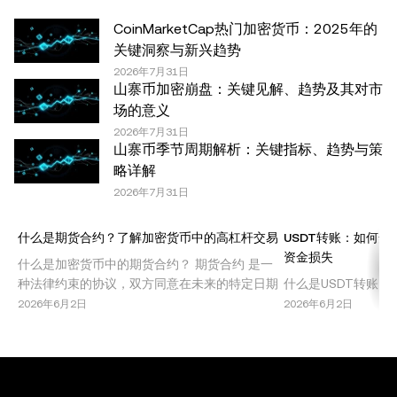
计信息，如果有) 仅供一般参考之用。尽管我们在准备这些
数据和图表时已采取了所有合理的谨慎措施，但对于此处表
CoinMarketCap热门加密货币：2025年的
达的任何事实错误或遗漏，我们不承担任何责任。 © 2025
关键洞察与新兴趋势
OKX。本文可以全文复制或分发，也可以使用本文 100 字
2026年7月31日
山寨币加密崩盘：关键见解、趋势及其对市
或更少的摘录，前提是此类使用是非商业性的。整篇文章的
场的意义
任何复制或分发亦必须突出说明：“本文版权所有 © 2025
2026年7月31日
OKX，经许可使用。”允许的摘录必须引用文章名称并包含
山寨币季节周期解析：关键指标、趋势与策
出处，例如“文章名称，[作者姓名 (如适用)]，© 2025
略详解
OKX”。部分内容可能由人工智能（AI）工具生成或辅助生
2026年7月31日
成。不允许对本文进行衍生作品或其他用途。
什么是期货合约？了解加密货币中的高杠杆交易
USDT转账：如何安
资金损失
什么是加密货币中的期货合约？ 期货合约 是一
种法律约束的协议，双方同意在未来的特定日期
什么是USDT转账？ 
以预定价格买入或卖出某种资产。在加密货币市
货币市场中最广泛使
2026年6月2日
2026年6月2日
场中，期货合约允许交易者在不持有基础资产的
美元挂钩，提供稳定
情况下，投机比特币、以太坊或其他山寨币的价
投资者规避其他加密
格波动。这种交易机制因其高回报潜力，尤其是
账指的是在钱包、交
结合杠杆使用时，受到了广泛欢迎。 期货合约被
接收Tether代币