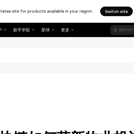
tates site for products available in your region.
Switch site
户
新手学院
星球
更多
。