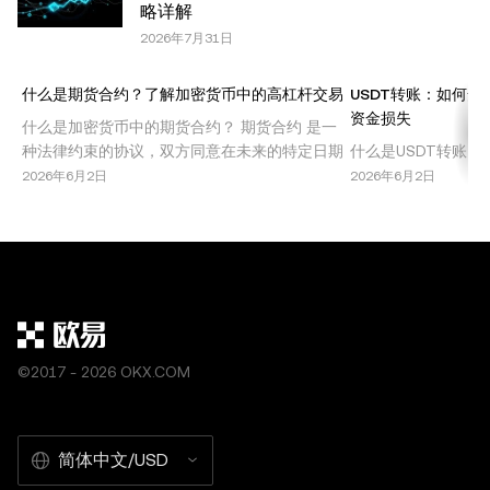
略详解
OKX”。部分内容可能由人工智能（AI）工具生成或辅助生
2026年7月31日
成。不允许对本文进行衍生作品或其他用途。
什么是期货合约？了解加密货币中的高杠杆交易
USDT转账：如何安
资金损失
什么是加密货币中的期货合约？ 期货合约 是一
种法律约束的协议，双方同意在未来的特定日期
什么是USDT转账？ 
以预定价格买入或卖出某种资产。在加密货币市
货币市场中最广泛使
2026年6月2日
2026年6月2日
场中，期货合约允许交易者在不持有基础资产的
美元挂钩，提供稳定
情况下，投机比特币、以太坊或其他山寨币的价
投资者规避其他加密
格波动。这种交易机制因其高回报潜力，尤其是
账指的是在钱包、交
结合杠杆使用时，受到了广泛欢迎。 期货合约被
接收Tether代币
机
单，但需要仔细注意
©2017 - 2026 OKX.COM
简体中文/USD