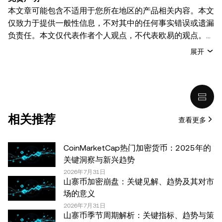
本文章可能包含不适用于您所在地区的产品相关内容。本文
仅致力于提供一般性信息，不对其中的任何事实错误或遗漏
负责任。本文仅代表作者个人观点，不代表欧易的观点。
本文无意提供以下任何建议，包括但不限于：(i) 投资建议
展开
或投资推荐；(ii) 购买、出售或持有数字资产的要约或招
揽；或 (iii) 财务、会计、法律或税务建议。 持有的数字资产
(包括稳定币) 涉及高风险，可能会大幅波动，甚至变得毫无
价值。您应根据自己的财务状况仔细考虑交易或持有数字资
产是否适合您。有关您具体情况的问题，请咨询您的法律/
相关推荐
查看更多
税务/投资专业人士。本文中出现的信息 (包括市场数据和统
计信息，如果有) 仅供一般参考之用。尽管我们在准备这些
数据和图表时已采取了所有合理的谨慎措施，但对于此处表
CoinMarketCap热门加密货币：2025年的
达的任何事实错误或遗漏，我们不承担任何责任。 © 2025
关键洞察与新兴趋势
OKX。本文可以全文复制或分发，也可以使用本文 100 字
2026年7月31日
山寨币加密崩盘：关键见解、趋势及其对市
或更少的摘录，前提是此类使用是非商业性的。整篇文章的
场的意义
任何复制或分发亦必须突出说明：“本文版权所有 © 2025
2026年7月31日
OKX，经许可使用。”允许的摘录必须引用文章名称并包含
山寨币季节周期解析：关键指标、趋势与策
出处，例如“文章名称，[作者姓名 (如适用)]，© 2025