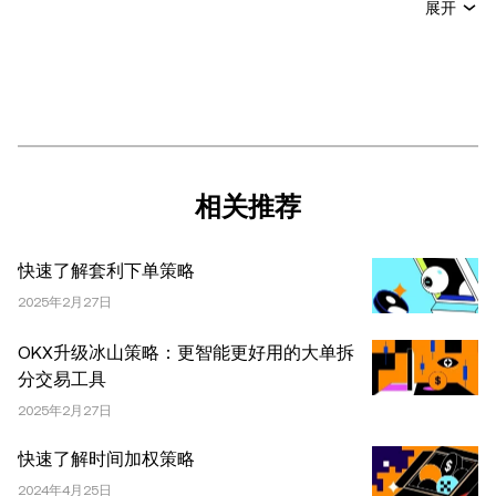
本文无意提供以下任何建议，包括但不限于：(i) 投资建议
展开
或投资推荐；(ii) 购买、出售或持有数字资产的要约或招
揽；或 (iii) 财务、会计、法律或税务建议。 持有的数字资产
(包括稳定币) 涉及高风险，可能会大幅波动，甚至变得毫无
价值。您应根据自己的财务状况仔细考虑交易或持有数字资
产是否适合您。有关您具体情况的问题，请咨询您的法律/
税务/投资专业人士。本文中出现的信息 (包括市场数据和统
计信息，如果有) 仅供一般参考之用。尽管我们在准备这些
相关推荐
数据和图表时已采取了所有合理的谨慎措施，但对于此处表
达的任何事实错误或遗漏，我们不承担任何责任。 © 2025
快速了解套利下单策略
OKX。本文可以全文复制或分发，也可以使用本文 100 字
或更少的摘录，前提是此类使用是非商业性的。整篇文章的
2025年2月27日
任何复制或分发亦必须突出说明：“本文版权所有 © 2025
OKX升级冰山策略：更智能更好用的大单拆
OKX，经许可使用。”允许的摘录必须引用文章名称并包含
分交易工具
出处，例如“文章名称，[作者姓名 (如适用)]，© 2025
2025年2月27日
OKX”。部分内容可能由人工智能（AI）工具生成或辅助生
成。不允许对本文进行衍生作品或其他用途。
快速了解时间加权策略
2024年4月25日