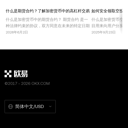
成。不允许对本文进行衍生作品或其他用途。
什么是期货合约？了解加密货币中的高杠杆交易
如何安全领取空投代
什么是加密货币中的期货合约？ 期货合约 是一
什么是加密货币空投
种法律约束的协议，双方同意在未来的特定日期
目用来向用户分发免
以预定价格买入或卖出某种资产。在加密货币市
些活动旨在推广新项
2026年6月2日
2025年9月23日
场中，期货合约允许交易者在不持有基础资产的
态系统内实现治理去
情况下，投机比特币、以太坊或其他山寨币的价
投提供了无需直接投
格波动。这种交易机制因其高回报潜力，尤其是
同时也伴随着风险和
结合杠杆使用时，受到了广泛欢迎。 期货合约被
空投的类型 了解加
机
©2017 - 2026 OKX.COM
简体中文/USD