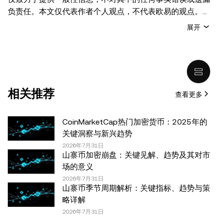
负责任。本文仅代表作者个人观点，不代表欧易的观点。
本文无意提供以下任何建议，包括但不限于：(i) 投资建议
展开
或投资推荐；(ii) 购买、出售或持有数字资产的要约或招
揽；或 (iii) 财务、会计、法律或税务建议。 持有的数字资产
(包括稳定币) 涉及高风险，可能会大幅波动，甚至变得毫无
价值。您应根据自己的财务状况仔细考虑交易或持有数字资
产是否适合您。有关您具体情况的问题，请咨询您的法律/
相关推荐
查看更多
税务/投资专业人士。本文中出现的信息 (包括市场数据和统
计信息，如果有) 仅供一般参考之用。尽管我们在准备这些
数据和图表时已采取了所有合理的谨慎措施，但对于此处表
CoinMarketCap热门加密货币：2025年的
达的任何事实错误或遗漏，我们不承担任何责任。 © 2025
关键洞察与新兴趋势
OKX。本文可以全文复制或分发，也可以使用本文 100 字
2026年7月31日
山寨币加密崩盘：关键见解、趋势及其对市
或更少的摘录，前提是此类使用是非商业性的。整篇文章的
场的意义
任何复制或分发亦必须突出说明：“本文版权所有 © 2025
2026年7月31日
OKX，经许可使用。”允许的摘录必须引用文章名称并包含
山寨币季节周期解析：关键指标、趋势与策
出处，例如“文章名称，[作者姓名 (如适用)]，© 2025
略详解
OKX”。部分内容可能由人工智能（AI）工具生成或辅助生
2026年7月31日