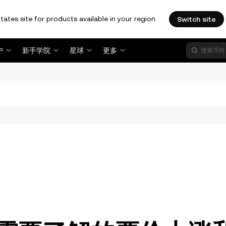
tates site for products available in your region.
Switch site
户
新手学院
星球
更多
。