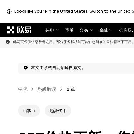
Looks like you're in the United States. Switch to the United S
跳转至主要内容
买币
市场
交易
金融
机构客
此网页仅供信息参考之用。部分服务和功能可能在您所在的司法辖区不可用
本文由系统自动翻译自原文。
学院
热点解读
文章
山寨币
趋势代币