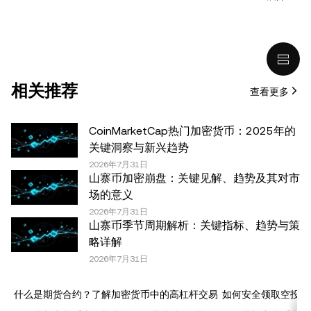
或投资推荐；(ii) 购买、出售或持有数字资产的要约或招
揽；或 (iii) 财务、会计、法律或税务建议。 持有的数字资产
(包括稳定币) 涉及高风险，可能会大幅波动，甚至变得毫无
价值。您应根据自己的财务状况仔细考虑交易或持有数字资
产是否适合您。有关您具体情况的问题，请咨询您的法律/
相关推荐
查看更多
税务/投资专业人士。本文中出现的信息 (包括市场数据和统
计信息，如果有) 仅供一般参考之用。尽管我们在准备这些
数据和图表时已采取了所有合理的谨慎措施，但对于此处表
CoinMarketCap热门加密货币：2025年的
达的任何事实错误或遗漏，我们不承担任何责任。 © 2025
关键洞察与新兴趋势
OKX。本文可以全文复制或分发，也可以使用本文 100 字
2026年7月31日
山寨币加密崩盘：关键见解、趋势及其对市
或更少的摘录，前提是此类使用是非商业性的。整篇文章的
场的意义
任何复制或分发亦必须突出说明：“本文版权所有 © 2025
2026年7月31日
OKX，经许可使用。”允许的摘录必须引用文章名称并包含
山寨币季节周期解析：关键指标、趋势与策
出处，例如“文章名称，[作者姓名 (如适用)]，© 2025
略详解
OKX”。部分内容可能由人工智能（AI）工具生成或辅助生
2026年7月31日
成。不允许对本文进行衍生作品或其他用途。
什么是期货合约？了解加密货币中的高杠杆交易
如何安全领取空投代