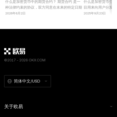
什么是加密货币中的期货合约？ 期货合约 是一
什么是加密货币空投
种法律约束的协议，双方同意在未来的特定日期
目用来向用户分发免
以预定价格买入或卖出某种资产。在加密货币市
些活动旨在推广新项
2026年6月2日
2025年9月23日
场中，期货合约允许交易者在不持有基础资产的
态系统内实现治理去
情况下，投机比特币、以太坊或其他山寨币的价
投提供了无需直接投
格波动。这种交易机制因其高回报潜力，尤其是
同时也伴随着风险和
结合杠杆使用时，受到了广泛欢迎。 期货合约被
空投的类型 了解加
机
©2017 - 2026 OKX.COM
简体中文/USD
关于欧易