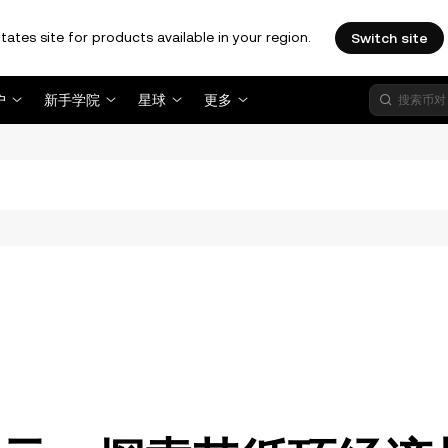
tates site for products available in your region.
Switch site
户
新手学院
星球
更多
。