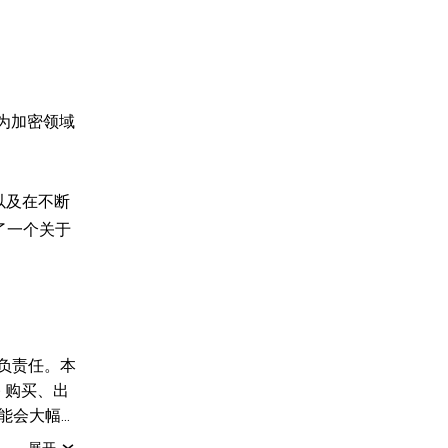
成为加密领域
与以及在不断
供了一个关于
负责任。本
 购买、出
可能会大幅
，请咨询您
展开