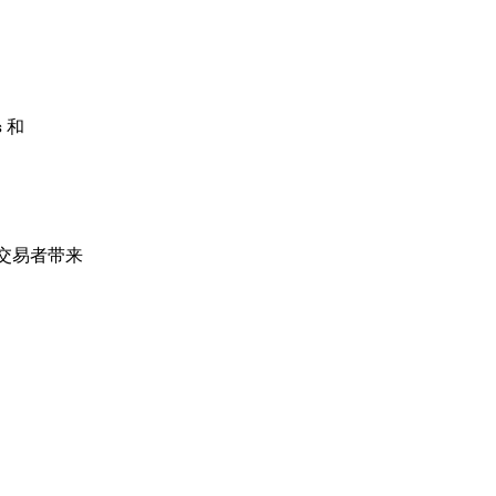
s
和
些交易者带来