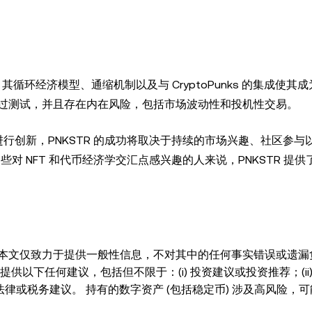
其循环经济模型、通缩机制以及与 CryptoPunks 的集成使其
过测试，并且存在内在风险，包括市场波动性和投机性交易。
 和其他计划进行创新，PNKSTR 的成功将取决于持续的市场兴趣、社区参
些对 NFT 和代币经济学交汇点感兴趣的人来说，PNKSTR 提
本文仅致力于提供一般性信息，不对其中的任何事实错误或遗漏
以下任何建议，包括但不限于：(i) 投资建议或投资推荐；(ii)
、法律或税务建议。 持有的数字资产 (包括稳定币) 涉及高风险，
细考虑交易或持有数字资产是否适合您。有关您具体情况的问题