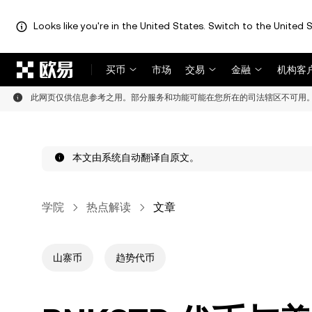
Looks like you're in the United States. Switch to the United S
跳转至主要内容
买币
市场
交易
金融
机构客
此网页仅供信息参考之用。部分服务和功能可能在您所在的司法辖区不可用
本文由系统自动翻译自原文。
学院
热点解读
文章
山寨币
趋势代币