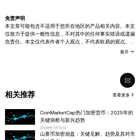
免责声明
本文章可能包含不适用于您所在地区的产品相关内容。本文
仅致力于提供一般性信息，不对其中的任何事实错误或遗漏
负责任。本文仅代表作者个人观点，不代表欧易的观点。
本文无意提供以下任何建议，包括但不限于：(i) 投资建议
展开
或投资推荐；(ii) 购买、出售或持有数字资产的要约或招
揽；或 (iii) 财务、会计、法律或税务建议。 持有的数字资产
(包括稳定币) 涉及高风险，可能会大幅波动，甚至变得毫无
价值。您应根据自己的财务状况仔细考虑交易或持有数字资
产是否适合您。有关您具体情况的问题，请咨询您的法律/
相关推荐
查看更多
税务/投资专业人士。本文中出现的信息 (包括市场数据和统
计信息，如果有) 仅供一般参考之用。尽管我们在准备这些
数据和图表时已采取了所有合理的谨慎措施，但对于此处表
CoinMarketCap热门加密货币：2025年的
达的任何事实错误或遗漏，我们不承担任何责任。 © 2025
关键洞察与新兴趋势
OKX。本文可以全文复制或分发，也可以使用本文 100 字
2026年7月31日
山寨币加密崩盘：关键见解、趋势及其对市
或更少的摘录，前提是此类使用是非商业性的。整篇文章的