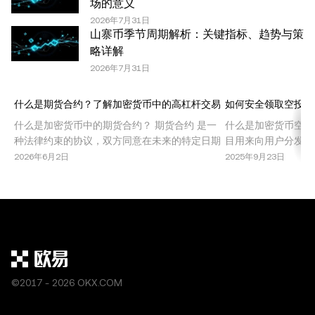
场的意义
任何复制或分发亦必须突出说明：“本文版权所有 © 2025
2026年7月31日
OKX，经许可使用。”允许的摘录必须引用文章名称并包含
山寨币季节周期解析：关键指标、趋势与策
出处，例如“文章名称，[作者姓名 (如适用)]，© 2025
略详解
OKX”。部分内容可能由人工智能（AI）工具生成或辅助生
2026年7月31日
成。不允许对本文进行衍生作品或其他用途。
什么是期货合约？了解加密货币中的高杠杆交易
如何安全领取空投代
什么是加密货币中的期货合约？ 期货合约 是一
什么是加密货币空投
种法律约束的协议，双方同意在未来的特定日期
目用来向用户分发免
以预定价格买入或卖出某种资产。在加密货币市
些活动旨在推广新项
2026年6月2日
2025年9月23日
场中，期货合约允许交易者在不持有基础资产的
态系统内实现治理去
情况下，投机比特币、以太坊或其他山寨币的价
投提供了无需直接投
格波动。这种交易机制因其高回报潜力，尤其是
同时也伴随着风险和
结合杠杆使用时，受到了广泛欢迎。 期货合约被
空投的类型 了解加
机
©2017 - 2026 OKX.COM