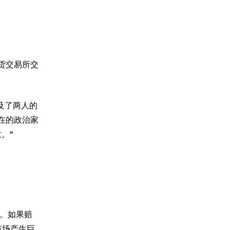
币现货交易所交
n提及了两人的
现在的政治家
。”
。
通过。如果赔
市场产生巨