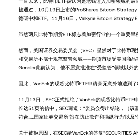
一直以来，比特币ETF被认为是老钱进入加密领域的最
被通过，10月19日上市的ProShares Bitcoin St
德碳中和ETF。11月16日，Valkyrie Bitcoin Strate
虽然两只比特币期货ETF标志着加密行业的一个重要里
然而，美国证券交易委员会（SEC）显然对于比特币现货
和交易所不属于规范监管领域——期货市场受美国商品期货
Gensler此前认为，他不愿意批准在“受监管”领域以
因此，VanEck的现货比特币ETF申请毫无意外地遭到了
11月13日，SEC正式拒绝了VanEck的现货比特币E
长达51页的信中，SEC写道：“委员会得出结论，（
符合……国家证券交易所‘旨在防止欺诈和操纵行为’以及
关于被拒原因，在SEC给VanEck的答复“SECURITIES 