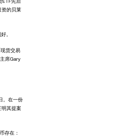
ETF先后
d投资的贝莱
利好。
币现货交易
席Gary
4日。在一份
证明其提案
比特币存在：