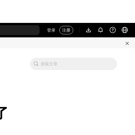
登录
注册
了