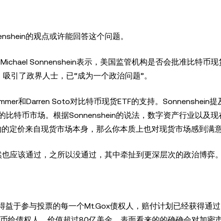
nenshein的观点或许能回答这个问题。
 Michael Sonnenshein表示，美国监管机构是否会批准比特
，吸引了政界人士，已“成为一个政治问题”。
mer和Darren Soto对比特币现货ETF的支持。Sonnenshei
特币市场。根据Sonnenshein的说法，数字资产行业以及
约的定价来自现货市场本身，那么你本质上也对现货市场感到满意
当然也应该通过，之所以没通过，其中牵扯到更深层次的政治博弈
布推特透露，得益于参与投票的每一个Mt.Gox债权人，赔付计划已经获得
特币给债权人，价值超过80亿美金，表面看来的的确确会对加密