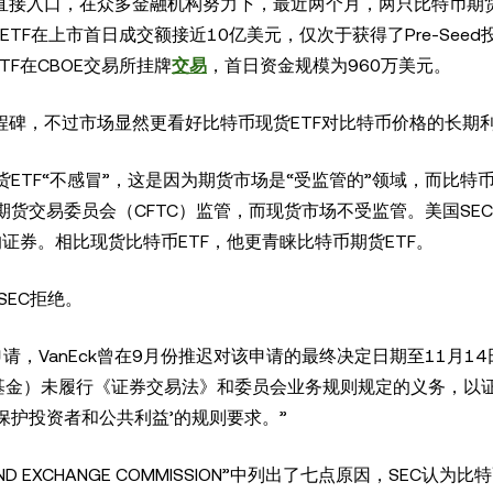
直接入口，在众多金融机构努力下，最近两个月，两只比特币期货
rategy ETF在上市首日成交额接近10亿美元，仅次于获得了Pre-See
gy ETF在CBOE交易所挂牌
交易
，首日资金规模为960万美元。
程碑，不过市场显然更看好比特币现货ETF对比特币价格的长期
ETF“不感冒”，这是因为期货市场是“受监管的”领域，而比特
交易委员会（CFTC）监管，而现货市场不受监管。美国SEC主
外的证券。相比现货比特币ETF，他更青睐比特币期货ETF。
SEC拒绝。
TF申请，VanEck曾在9月份推迟对该申请的最终决定日期至11月1
该基金）未履行《证券交易法》和委员会业务规则规定的义务，以
‘保护投资者和公共利益’的规则要求。”
AND EXCHANGE COMMISSION”中列出了七点原因，SEC认为