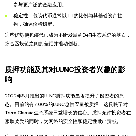
参与更广泛的金融应用。
稳定性
：包装代币通常以1:1的比例与其基础资产挂
钩，确保价格稳定。
这些优势使包装代币成为不断发展的DeFi生态系统的基石，
弥合区块链之间的差距并推动创新。
质押功能及其对LUNC投资者兴趣的影
响
2022年8月推出的LUNC质押功能显著提升了投资者的兴
趣。目前约有7.66%的LUNC总供应量被质押，这反映了对
Terra Classic生态系统日益增长的信心。质押允许投资者在
赚取奖励的同时，为网络的安全性和稳定性做出贡献。