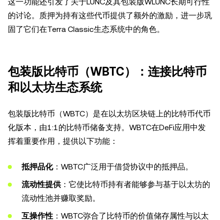
这一功能还引发了关于LUNC及其包装版WLUNC长期可行性
的讨论。质押为持有这些代币提供了额外的激励，进一步巩
固了它们在Terra Classic生态系统中的角色。
包装版比特币（WBTC）：连接比特币
和以太坊生态系统
包装版比特币（WBTC）是在以太坊区块链上的比特币代币
化版本，由1:1的比特币储备支持。WBTC在DeFi应用中发
挥着重要作用，提供以下功能：
抵押品化
：WBTC广泛用于借贷协议中的抵押品。
流动性提供
：它使比特币持有者能够参与基于以太坊的
流动性池并赚取奖励。
互操作性
：WBTC弥合了比特币的价值储存属性与以太