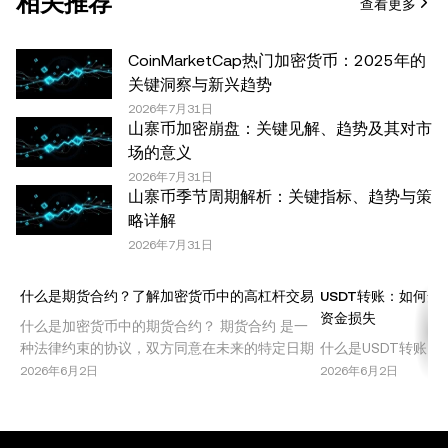
相关推荐
查看更多
税务/投资专业人士。本文中出现的信息 (包括市场数据和统
计信息，如果有) 仅供一般参考之用。尽管我们在准备这些
数据和图表时已采取了所有合理的谨慎措施，但对于此处表
CoinMarketCap热门加密货币：2025年的
达的任何事实错误或遗漏，我们不承担任何责任。 © 2025
关键洞察与新兴趋势
OKX。本文可以全文复制或分发，也可以使用本文 100 字
2026年7月31日
山寨币加密崩盘：关键见解、趋势及其对市
或更少的摘录，前提是此类使用是非商业性的。整篇文章的
场的意义
任何复制或分发亦必须突出说明：“本文版权所有 © 2025
2026年7月31日
OKX，经许可使用。”允许的摘录必须引用文章名称并包含
山寨币季节周期解析：关键指标、趋势与策
出处，例如“文章名称，[作者姓名 (如适用)]，© 2025
略详解
OKX”。部分内容可能由人工智能（AI）工具生成或辅助生
2026年7月31日
成。不允许对本文进行衍生作品或其他用途。
什么是期货合约？了解加密货币中的高杠杆交易
USDT转账：如何安
资金损失
什么是加密货币中的期货合约？ 期货合约 是一
种法律约束的协议，双方同意在未来的特定日期
什么是USDT转账？ 
以预定价格买入或卖出某种资产。在加密货币市
货币市场中最广泛使
2026年6月2日
2026年6月2日
场中，期货合约允许交易者在不持有基础资产的
美元挂钩，提供稳定
情况下，投机比特币、以太坊或其他山寨币的价
投资者规避其他加密
格波动。这种交易机制因其高回报潜力，尤其是
账指的是在钱包、交