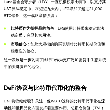
Luna基金会守护者（LFG）一直积极积累比特币，以支持其
UST算法稳定币。在短短九天内，LFG增加了超过21,000
BTC储备。这一战略举措强调：
比特币作为抵押品的角色
：LFG使用比特币来稳定算法
稳定币，突显其实用性。
市场信心
：如此大规模的购买表明对比特币长期价值和
稳定性的信心。
这一发展进一步巩固了比特币作为更广泛加密货币生态系统
中的关键资产的地位。
DeFi协议与比特币代币化的整合
DeFi协议继续吸引关注，像WBTC这样的比特币代币化在流
动性和抵押品化方面发挥着重要作用。总锁仓价值（TVL）