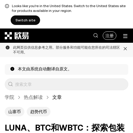
Looks like you're in the United States. Switch to the United States site
for products available in your region.
Switch site
跳转至主要内容
注册
此网页仅供信息参考之用。部分服务和功能可能在您所在的司法辖区
不可用。
本文由系统自动翻译自原文。
学院
热点解读
文章
山寨币
趋势代币
LUNA、BTC和WBTC：探索包装