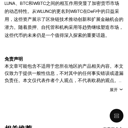
LUNA、BTC和WBTC之间的相互作用突显了加密货币市场
的动态特性。从WLUNC的更名到WBTC在DeFi中的日益采
用，这些资产展示了区块链技术推动创新和扩展金融机会的
潜力。随着质押、自托管和机构采用等趋势继续塑造市场，
这些代币的未来仍是一个值得深入探索的重要话题。
免责声明
本文章可能包含不适用于您所在地区的产品相关内容。本文
仅致力于提供一般性信息，不对其中的任何事实错误或遗漏
负责任。本文仅代表作者个人观点，不代表欧易的观点。
本文无意提供以下任何建议，包括但不限于：(i) 投资建议
展开
或投资推荐；(ii) 购买、出售或持有数字资产的要约或招
揽；或 (iii) 财务、会计、法律或税务建议。 持有的数字资产
(包括稳定币) 涉及高风险，可能会大幅波动，甚至变得毫无
价值。您应根据自己的财务状况仔细考虑交易或持有数字资
产是否适合您。有关您具体情况的问题，请咨询您的法律/