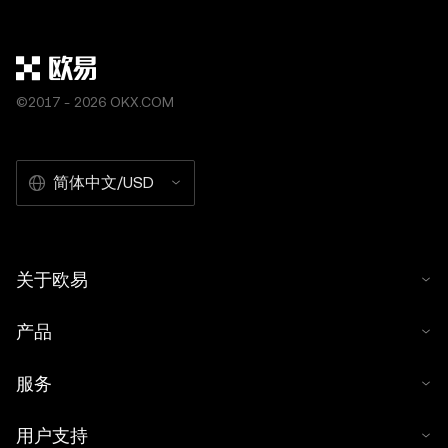
结合杠杆使用时，受到了广泛欢迎。 期货合约被
接收Tether代币
机
单，但需要仔细注意
©2017 - 2026 OKX.COM
简体中文/USD
关于欧易
产品
服务
用户支持