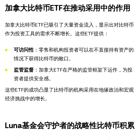
加拿大比特币ETF在推动采用中的作用
加拿大比特币ETF已吸引了大量资金流入，显示出对比特币
作为投资工具的需求不断增长。这些ETF提供：
可访问性
：零售和机构投资者可以在不直接持有资产的
情况下获得比特币的敞口。
监管监督
：加拿大ETF在严格的监管框架下运作，为投
资者提供安全感。
这些ETF的成功凸显了比特币的机构采用在地缘政治和宏观
经济挑战中的增长。
Luna基金会守护者的战略性比特币积累