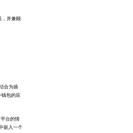
活，并兼顾
的结合为插
插件钱包的应
当前平台的情
中嵌入一个