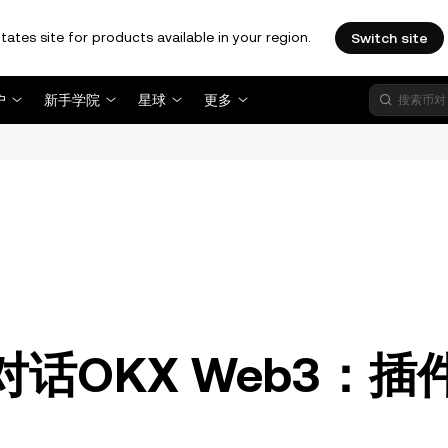
tates site for products available in your region.
Switch site
户
新手学院
星球
更多
。
对话OKX Web3：插