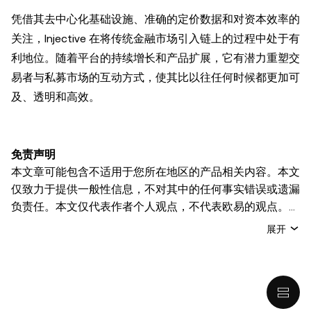
凭借其去中心化基础设施、准确的定价数据和对资本效率的
关注，Injective 在将传统金融市场引入链上的过程中处于有
利地位。随着平台的持续增长和产品扩展，它有潜力重塑交
易者与私募市场的互动方式，使其比以往任何时候都更加可
及、透明和高效。
免责声明
本文章可能包含不适用于您所在地区的产品相关内容。本文
仅致力于提供一般性信息，不对其中的任何事实错误或遗漏
负责任。本文仅代表作者个人观点，不代表欧易的观点。
本文无意提供以下任何建议，包括但不限于：(i) 投资建议
展开
或投资推荐；(ii) 购买、出售或持有数字资产的要约或招
揽；或 (iii) 财务、会计、法律或税务建议。 持有的数字资产
(包括稳定币) 涉及高风险，可能会大幅波动，甚至变得毫无
价值。您应根据自己的财务状况仔细考虑交易或持有数字资
产是否适合您。有关您具体情况的问题，请咨询您的法律/