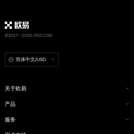
账指的是在钱包、交易所或其他平台之间发送或
格波动。这种交易机
接收Tether代币的过程。虽然这个过程看似简
结合杠杆使用时，受
单，但需要仔细注意以避免潜在
机
©2017 - 2026 OKX.COM
简体中文/USD
关于欧易
产品
服务