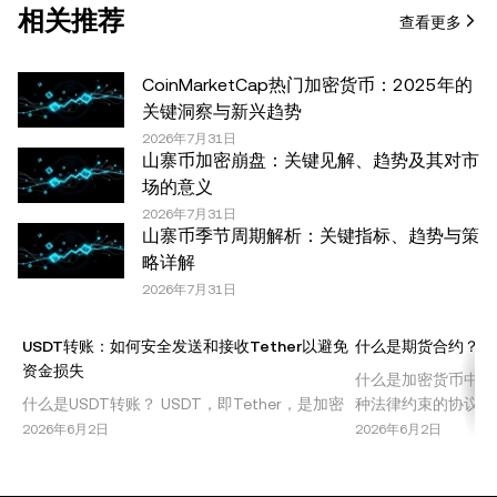
相关推荐
查看更多
税务/投资专业人士。本文中出现的信息 (包括市场数据和统
计信息，如果有) 仅供一般参考之用。尽管我们在准备这些
数据和图表时已采取了所有合理的谨慎措施，但对于此处表
CoinMarketCap热门加密货币：2025年的
达的任何事实错误或遗漏，我们不承担任何责任。 © 2025
关键洞察与新兴趋势
OKX。本文可以全文复制或分发，也可以使用本文 100 字
2026年7月31日
山寨币加密崩盘：关键见解、趋势及其对市
或更少的摘录，前提是此类使用是非商业性的。整篇文章的
场的意义
任何复制或分发亦必须突出说明：“本文版权所有 © 2025
2026年7月31日
OKX，经许可使用。”允许的摘录必须引用文章名称并包含
山寨币季节周期解析：关键指标、趋势与策
出处，例如“文章名称，[作者姓名 (如适用)]，© 2025
略详解
OKX”。部分内容可能由人工智能（AI）工具生成或辅助生
2026年7月31日
成。不允许对本文进行衍生作品或其他用途。
USDT转账：如何安全发送和接收Tether以避免
什么是期货合约？了
资金损失
什么是加密货币中的
什么是USDT转账？ USDT，即Tether，是加密
种法律约束的协议，
货币市场中最广泛使用的稳定币之一。USDT与
以预定价格买入或卖
2026年6月2日
2026年6月2日
美元挂钩，提供稳定的价值，使其成为交易者和
场中，期货合约允许
投资者规避其他加密货币波动的首选。USDT转
情况下，投机比特币