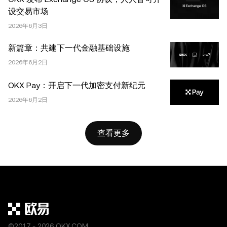
OKX，经许可使用。”允许的摘录必须引用文章名称并包含
设交易市场
出处，例如“文章名称，[作者姓名 (如适用)]，© 2025
2026年6月3日
OKX”。部分内容可能由人工智能（AI）工具生成或辅助生
成。不允许对本文进行衍生作品或其他用途。
新篇章：共建下一代金融基础设施
2026年6月2日
OKX Pay：开启下一代加密支付新纪元
2026年6月2日
查看更多
©2017 - 2026 OKX.COM