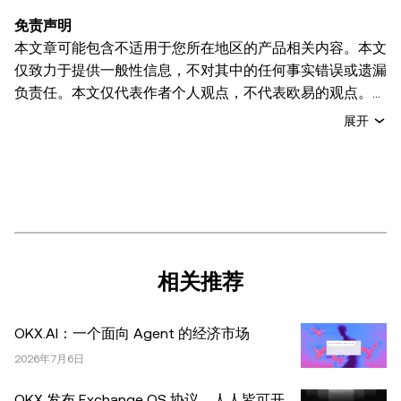
免责声明
本文章可能包含不适用于您所在地区的产品相关内容。本文
仅致力于提供一般性信息，不对其中的任何事实错误或遗漏
负责任。本文仅代表作者个人观点，不代表欧易的观点。
本文无意提供以下任何建议，包括但不限于：(i) 投资建议
展开
或投资推荐；(ii) 购买、出售或持有数字资产的要约或招
揽；或 (iii) 财务、会计、法律或税务建议。 持有的数字资产
(包括稳定币) 涉及高风险，可能会大幅波动，甚至变得毫无
价值。您应根据自己的财务状况仔细考虑交易或持有数字资
产是否适合您。有关您具体情况的问题，请咨询您的法律/
税务/投资专业人士。本文中出现的信息 (包括市场数据和统
计信息，如果有) 仅供一般参考之用。尽管我们在准备这些
相关推荐
数据和图表时已采取了所有合理的谨慎措施，但对于此处表
达的任何事实错误或遗漏，我们不承担任何责任。 © 2025
OKX.AI：一个面向 Agent 的经济市场
OKX。本文可以全文复制或分发，也可以使用本文 100 字
或更少的摘录，前提是此类使用是非商业性的。整篇文章的
2026年7月6日
任何复制或分发亦必须突出说明：“本文版权所有 © 2025
OKX 发布 Exchange OS 协议，人人皆可开