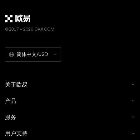
结合杠杆使用时，受到了广泛欢迎。 期货合约被
接收Tether代币
机
单，但需要仔细注意
©2017 - 2026 OKX.COM
简体中文/USD
关于欧易
产品
服务
用户支持