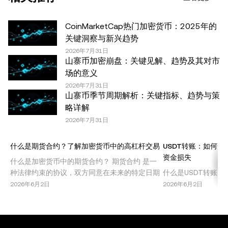
计信息，如果有) 仅供一般参考之用。尽管我们在准备这些
数据和图表时已采取了所有合理的谨慎措施，但对于此处表
CoinMarketCap热门加密货币：2025年的
达的任何事实错误或遗漏，我们不承担任何责任。 © 2025
关键洞察与新兴趋势
OKX。本文可以全文复制或分发，也可以使用本文 100 字
2026年7月31日
山寨币加密崩盘：关键见解、趋势及其对市
或更少的摘录，前提是此类使用是非商业性的。整篇文章的
场的意义
任何复制或分发亦必须突出说明：“本文版权所有 © 2025
2026年7月31日
OKX，经许可使用。”允许的摘录必须引用文章名称并包含
山寨币季节周期解析：关键指标、趋势与策
出处，例如“文章名称，[作者姓名 (如适用)]，© 2025
略详解
OKX”。部分内容可能由人工智能（AI）工具生成或辅助生
2026年7月31日
成。不允许对本文进行衍生作品或其他用途。
什么是期货合约？了解加密货币中的高杠杆交易
USDT转账：如何安
资金损失
什么是加密货币中的期货合约？ 期货合约 是一
种法律约束的协议，双方同意在未来的特定日期
什么是USDT转账？ 
以预定价格买入或卖出某种资产。在加密货币市
货币市场中最广泛使
2026年6月2日
2026年6月2日
场中，期货合约允许交易者在不持有基础资产的
美元挂钩，提供稳定
情况下，投机比特币、以太坊或其他山寨币的价
投资者规避其他加密
格波动。这种交易机制因其高回报潜力，尤其是
账指的是在钱包、交