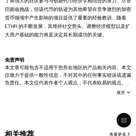
了将强大的社区参与与创新代币经济学相结合的潜力。尽管
仍面临挑战，但该代币的轨迹为其他希望在竞争激烈的加密
货币领域中产生影响的项目提供了重要的经验教训。随着
ETHFI 的不断发展，其维持社交势头、调整经济模型以及扩
大用户基础的能力将是决定其长期成功的关键。
免责声明
本文章可能包含不适用于您所在地区的产品相关内容。本文
仅致力于提供一般性信息，不对其中的任何事实错误或遗漏
负责任。本文仅代表作者个人观点，不代表欧易的观点。
本文无意提供以下任何建议，包括但不限于：(i) 投资建议
展开
或投资推荐；(ii) 购买、出售或持有数字资产的要约或招
揽；或 (iii) 财务、会计、法律或税务建议。 持有的数字资产
(包括稳定币) 涉及高风险，可能会大幅波动，甚至变得毫无
价值。您应根据自己的财务状况仔细考虑交易或持有数字资
产是否适合您。有关您具体情况的问题，请咨询您的法律/
相关推荐
查看更多
税务/投资专业人士。本文中出现的信息 (包括市场数据和统