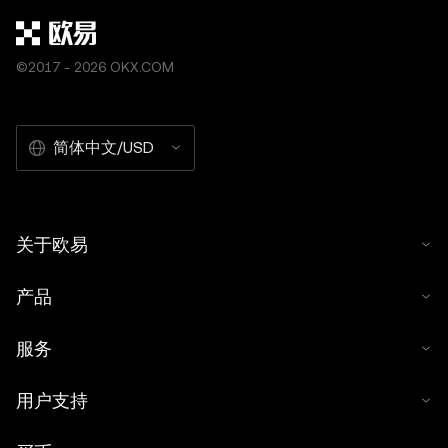
数据和图表时已采取了所有合理的谨慎措施，但对于此处表
达的任何事实错误或遗漏，我们不承担任何责任。 © 2025
OKX。本文可以全文复制或分发，也可以使用本文 100 字
©2017 - 2026 OKX.COM
或更少的摘录，前提是此类使用是非商业性的。整篇文章的
任何复制或分发亦必须突出说明：“本文版权所有 © 2025
OKX，经许可使用。”允许的摘录必须引用文章名称并包含
简体中文/USD
出处，例如“文章名称，[作者姓名 (如适用)]，© 2025
OKX”。部分内容可能由人工智能（AI）工具生成或辅助生
成。不允许对本文进行衍生作品或其他用途。
关于欧易
产品
服务
用户支持