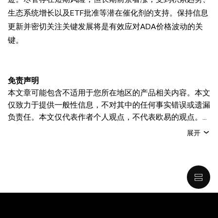
生态系统增长以及ETF批准等潜在催化剂的支持。保持信息
更新并密切关注关键发展将是有效应对ADA价格波动的关
键。
免责声明
本文章可能包含不适用于您所在地区的产品相关内容。本文
仅致力于提供一般性信息，不对其中的任何事实错误或遗漏
负责任。本文仅代表作者个人观点，不代表欧易的观点。
本文无意提供以下任何建议，包括但不限于：(i) 投资建议
展开
或投资推荐；(ii) 购买、出售或持有数字资产的要约或招
揽；或 (iii) 财务、会计、法律或税务建议。 持有的数字资产
(包括稳定币) 涉及高风险，可能会大幅波动，甚至变得毫无
价值。您应根据自己的财务状况仔细考虑交易或持有数字资
产是否适合您。有关您具体情况的问题，请咨询您的法律/
税务/投资专业人士。本文中出现的信息 (包括市场数据和统
计信息，如果有) 仅供一般参考之用。尽管我们在准备这些