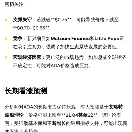
密切关注：
支撑失守
：若跌破**$0.75**，可能导致价格下跌至
**$0.70–$0.65**。
竞争
：新兴项目如
Mutuum Finance
和
Little Pepe
正
在吸引注意力，强调了加快生态系统发展的必要性。
宏观经济因素
：更广泛的市场趋势，如加息或全球经济
不确定性，可能对ADA价格造成压力。
长期看涨预测
分析师对ADA的长期潜力保持乐观，有人预测基于
艾略特
波浪理论
，价格可能上涨至**$1.84
甚至
$2**。该理论表
明，受强劲基本面和不断增长的采用指标支持，可能出现新
的五浪上升趋势。