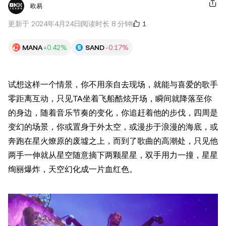
欧易
1
更新于 2024年4月24日
阅读时长 8 分钟
MANA
+0.42%
SAND
-0.17%
试想这样一个情景，你不用亲自去现场，就能与喜爱的歌手
零距离互动，只见TA坐着飞船酷炫开场，瞬间就降落至你
的身边，随着音乐节奏的变化，你追赶着他的步伐，四周是
变幻的场景，你或置身于外太空，或漫步于浪漫的海底，或
奔跑在星火燎原的废墟之上，而到了歌曲的高潮处，只见他
两手一伸就从星空随意摘下两颗星星，双手用力一撞，星星
绚丽爆炸，天空幻化成一片血红色。