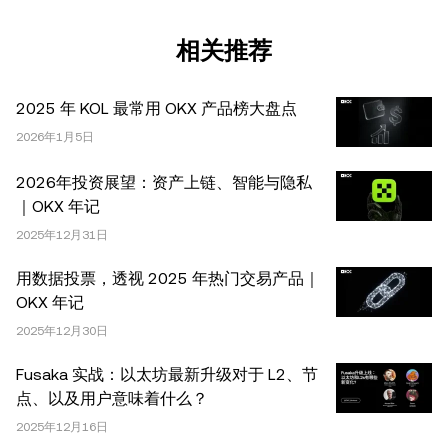
税务/投资专业人士。本文中出现的信息 (包括市场数据和统
计信息，如果有) 仅供一般参考之用。尽管我们在准备这些
相关推荐
数据和图表时已采取了所有合理的谨慎措施，但对于此处表
达的任何事实错误或遗漏，我们不承担任何责任。 © 2025
2025 年 KOL 最常用 OKX 产品榜大盘点
OKX。本文可以全文复制或分发，也可以使用本文 100 字
或更少的摘录，前提是此类使用是非商业性的。整篇文章的
2026年1月5日
任何复制或分发亦必须突出说明：“本文版权所有 © 2025
2026年投资展望：资产上链、智能与隐私
OKX，经许可使用。”允许的摘录必须引用文章名称并包含
｜OKX 年记
出处，例如“文章名称，[作者姓名 (如适用)]，© 2025
2025年12月31日
OKX”。部分内容可能由人工智能（AI）工具生成或辅助生
成。不允许对本文进行衍生作品或其他用途。
用数据投票，透视 2025 年热门交易产品｜
OKX 年记
2025年12月30日
Fusaka 实战：以太坊最新升级对于 L2、节
点、以及用户意味着什么？
2025年12月16日