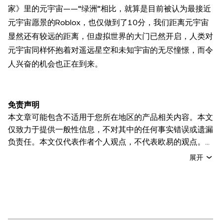
家》里的元宇宙——“绿洲”相比，就算是目前被认为最接近
元宇宙愿景的Roblox，也仅做到了10分，我们距离元宇宙
显然还有较远的距离，但虚拟世界的大门已然开启，人类对
元宇宙同样怀抱着对遥远星空和未知宇宙的无尽憧憬，而令
人兴奋的机会也正在到来。
免责声明
本文章可能包含不适用于您所在地区的产品相关内容。本文
仅致力于提供一般性信息，不对其中的任何事实错误或遗漏
负责任。本文仅代表作者个人观点，不代表欧易的观点。
本文无意提供以下任何建议，包括但不限于：(i) 投资建议
展开
或投资推荐；(ii) 购买、出售或持有数字资产的要约或招
揽；或 (iii) 财务、会计、法律或税务建议。 持有的数字资产
(包括稳定币) 涉及高风险，可能会大幅波动，甚至变得毫无
价值。您应根据自己的财务状况仔细考虑交易或持有数字资
产是否适合您。有关您具体情况的问题，请咨询您的法律/