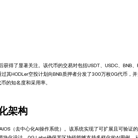
后获得了显著关注。该代币的交易对包括USDT、USDC、BNB、F
通过其HODLer空投计划向BNB质押者分发了300万枚0G代币，
代币的知名度和采用率。
块化架构
eAIOS（去中心化AI操作系统）。该系统实现了可扩展且可验证的
块化设计，0G Labs确保其区块链能够支持多样化的AI用例，