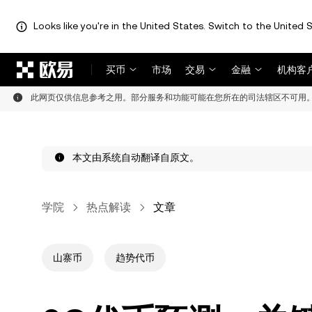
Looks like you're in the United States. Switch to the United S
跳转至主要内容
买币
市场
交易
金融
机构客
此网页仅供信息参考之用。部分服务和功能可能在您所在的司法辖区不可用
本文由系统自动翻译自原文。
学院
热点解读
文章
山寨币
趋势代币