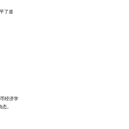
铺平了道
代币经济学
动态。