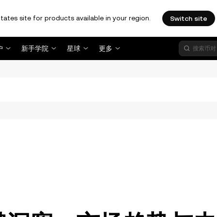
tates site for products available in your region.
Switch site
户
新手学院
星球
更多
。