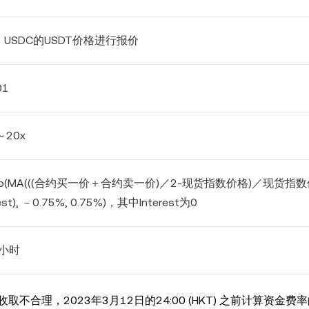
1 USDC
的
USDT
价格进行报价
01
～
20x
p(MA(((
合约买一价＋合约卖一价
)
／
2-
现货指数价格
)
／现货指数
est),
－
0.75%, 0.75%)
，其中
Interest
为
0
小时
理，2023年3月12日的24:00 (HKT) 之前计算资金费