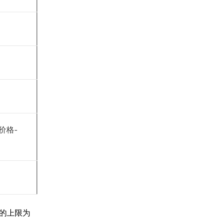
价格
-
率的上限为