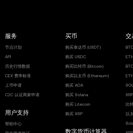
服务
买币
交
节点计划
购买泰达币 (USDT)
BT
API
购买 USDC
ET
历史行情数据
购买比特币 (Bitcoin)
BT
CEX 费率标准
购买以太币 (Ethereum)
ET
上币申请
购买 ADA
SO
C2C 认证商家申请
购买 Solana
XRP
购买 Litecoin
比特
用户支持
购买 XRP
以太
So
帮助中心
数字货币计算器
XR