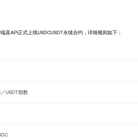
P端及API正式上线USDCUSDT永续合约，详细规则如下：
C
／
USDT
指数
T
SDC