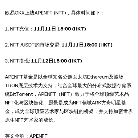
欧易OKX上线APENFT (NFT)，具体时间如下：
1. NFT充值：
1
1
月
11
日
15:00
(HKT)
2. NFT /USDT的市场交易:
11
月
11
日
18
:
0
0 (HKT)
3. NFT提现:
11
月
12
日18:00 (HKT)
APENFT基金是以全球知名公链以太坊Ethereum及波场
TRON底层技术为支持，结合全球最大的分布式数据存储系
统BitTorrent，APENFT（NFT）致力于将全球顶级艺术品
NFT化与区块链化，愿景是成为NFT领域ARK方舟明星基
金，成为全球顶级艺术家与区块链的桥梁，并支持加密世界
原生NFT艺术家的成长。
英文全称：APENFT