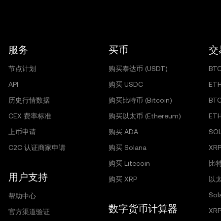
服务
买币
交
节点计划
购买泰达币 (USDT)
BT
API
购买 USDC
ET
历史行情数据
购买比特币 (Bitcoin)
BT
CEX 费率标准
购买以太币 (Ethereum)
ET
上币申请
购买 ADA
SO
C2C 认证商家申请
购买 Solana
XRP
购买 Litecoin
比特
用户支持
购买 XRP
以太
So
帮助中心
数字货币计算器
XR
官方渠道验证