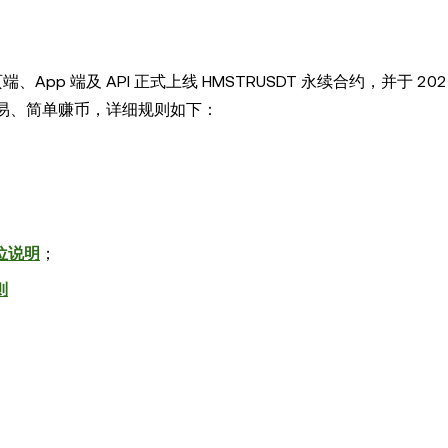
在网页端、App 端及 API 正式上线 HMSTRUSDT 永续合约，并于 2024
 的杠杆交易、简单赚币，详细规则如下：
位说明
；
则