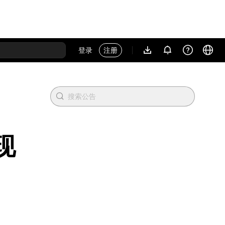
登录
注册
 现