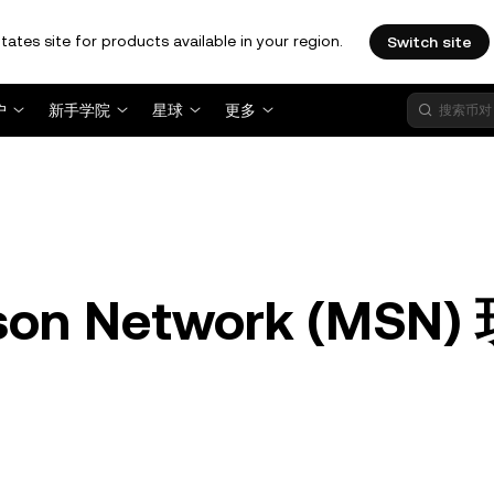
tates site for products available in your region.
Switch site
户
新手学院
星球
更多
 Network (MSN)