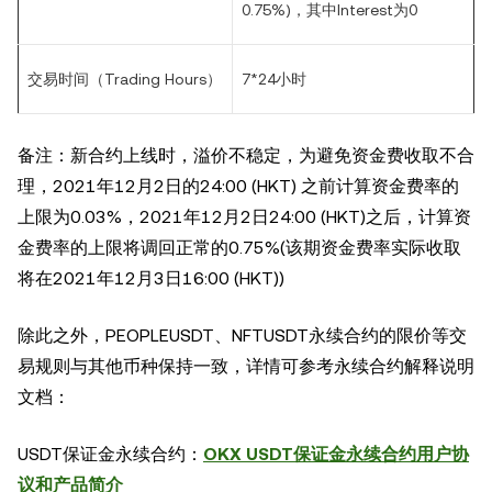
0.75%)，其中Interest为0
交易时间（Trading Hours）
7*24
小时
备注：新合约上线时，溢价不稳定，为避免资金费收取不合
理，
2021
年
12
月
2
日
的
24:00
(
HKT)
之前计算资金费率的
上限为
0.03%
，
2021
年
12
月
2
日
24:00
(HKT)
之后，计算资
金费率的上限将调回正常的
0.75%
(该期
资金
费率
实际收取
将在
2021
年
12
月
3
日
16:00 (
HKT))
除此之外，
PEOPLE
USDT
、
NFTUSDT
永续合约的限价等交
易规则与其他币种保持一致，详情可参考永续合约解释说明
文档：
USDT
保证金永续合约：
OKX USDT保证金永续合约用户协
议和产品简介