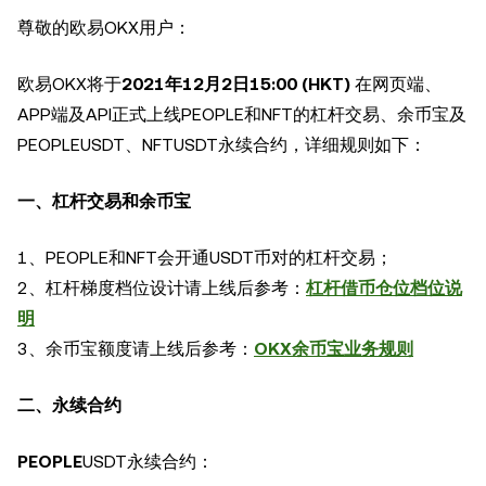
尊敬的
欧易
OKX
用户：
欧易
OKX将于
2021
年
1
2
月
2
日
1
5
:00 (HKT)
在网页端、
APP端及API正式上线PEOPLE和NFT的杠杆交易、余币宝及
PEOPLE
USDT
、NFTUSDT永续合约，详细规则如下：
一、杠杆交易和余币宝
1
、
PEOPLE
和
NFT
会开通USDT币对的杠杆交易；
2
、杠杆梯度档位设计请上线后参考：
杠杆借币仓位档位说
明
3
、余币宝额度请上线后参考：
OKX余币宝业务规则
二、永续合约
PEOPLE
USDT
永续合约：