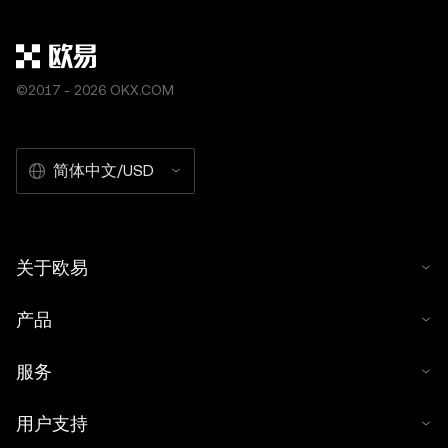
©2017 - 2026 OKX.COM
简体中文/USD
关于欧易
产品
服务
用户支持