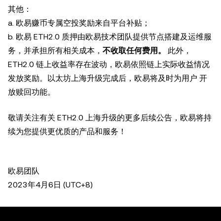
其他：
a. 欧易赚币专属空投奖励来自平台补贴；
b. 欧易 ETH2.0 质押由欧易技术团队提供节点搭建及运维服
务，并承担所有相关成本，
不收取任何费用。
此外，
ETH2.0 链上收益率存在波动，欧易依照链上实际收益情况
发放奖励。以太坊上海升级完成后，欧易将及时为用户 开
放赎回功能。
敬请关注有关 ETH2.0 上海升级的更多后续公告，欧易将持
续为您提供更优质的产品和服务！
欧易团队
2023年4月6日 (UTC+8)