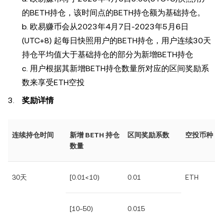
的BETH持仓，该时间点的BETH持仓额为基础持仓。
b. 欧易赚币会从2023年4月7日-2023年5月6日
(UTC+8) 起每日快照用户的BETH持仓，用户连续30天
持仓平均值大于基础持仓的部分为新增BETH持仓
c. 用户根据其新增BETH持仓数量所对应的区间奖励系
数来享受ETH空投
奖励详情
连续持仓时间
新增 BETH 持仓
区间奖励系数
空投币种
数量
30天
[0.01<10)
0.01
ETH
[10-50)
0.015