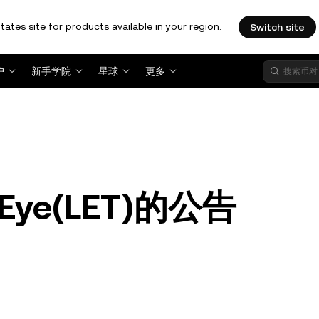
tates site for products available in your region.
Switch site
户
新手学院
星球
更多
Eye(LET)的公告