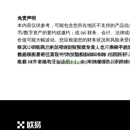
免责声明
本内容仅供参考，可能包含您所在地区不支持的产品信息。本
币/数字资产的要约或邀约；或 (iii) 财务、会计、法律
价值可能大幅波动。您应根据您的财务状况和风险承受
情况，请咨询您的法律/税务/投资专业人士。本帖中的所
© 2026 欧易。本文可全文复制或分发，也可摘录不
数据和图表时已采取一切合理措施确保准确，但我们不对
都必须在显著位置注明"本文版权归 © 2026 欧易所
欧易 NFT 市场均受
名称，[作者姓名（如适用）]，© 2026 欧易"。不
www.okx.com
单独服务条款的约束