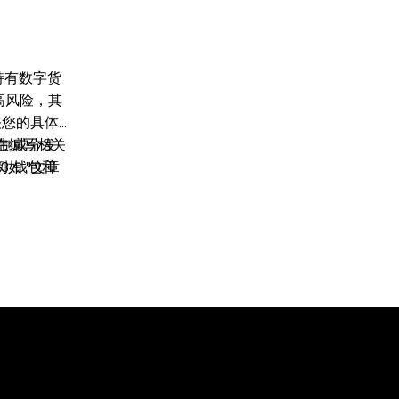
持有数字货
较高风险，其
关您的具体
在编写相关
复制或分发
3 钱包和
如 "文章