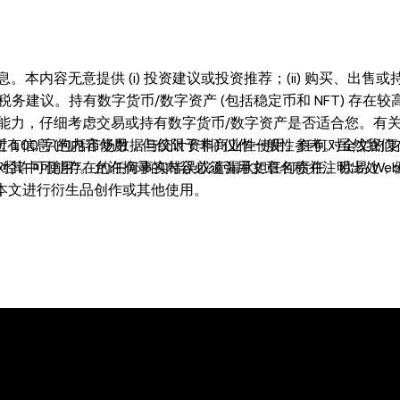
内容无意提供 (i) 投资建议或投资推荐；(ii) 购买、出售或
或税务建议。持有数字货币/数字资产 (包括稳定币和 NFT) 存在
能力，仔细考虑交易或持有数字货币/数字资产是否适合您。有
有信息 (包括市场数据与统计资料) 仅作一般性参考。虽然我们
超过 100 字的内容使用，但仅限于非商业性使用。任何对全文的
其中可能存在的任何事实错误或遗漏承担任何责任。欧易 Web
有，经许可使用"。允许摘录的内容必须引用文章名称并注明出处，例
得对本文进行衍生品创作或其他使用。
。