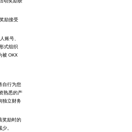
活动奖励获
奖励接受
他人账号、
伙形式组织
 OKX
将自行为您
资熟悉的产
询独立财务
该奖励时的
减少。