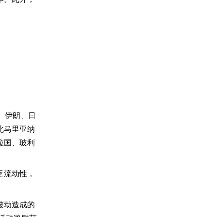
、伊朗、日
北马里亚纳
拉国、玻利
乏流动性，
波动造成的