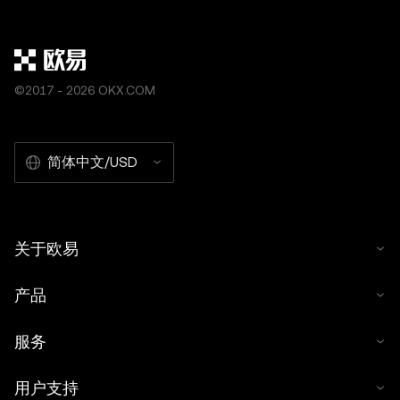
©2017 - 2026 OKX.COM
简体中文/USD
关于欧易
产品
服务
用户支持