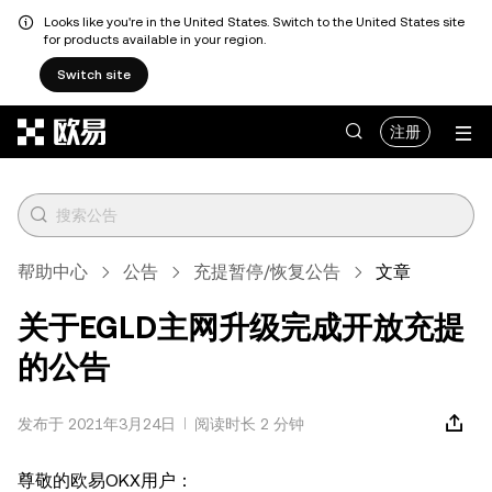
Looks like you're in the United States. Switch to the United States site
for products available in your region.
Switch site
跳转至主要内容
注册
帮助中心
公告
充提暂停/恢复公告
文章
关于EGLD主网升级完成开放充提
的公告
发布于 2021年3月24日
阅读时长 2 分钟
尊敬的
欧易OKX
用户：