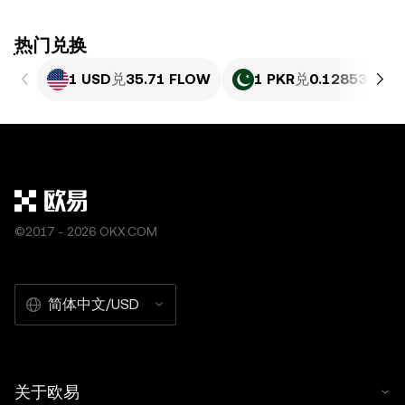
ִִִִִִִִִִִִִִִִִִִִִִִִִִִִִִִִִִִִִִִִִִִִִִִִ热门兑换
1 USD
兑
35.71 FLOW
1 PKR
兑
0.12853 FLO
©2017 - 2026 OKX.COM
简体中文/USD
关于欧易