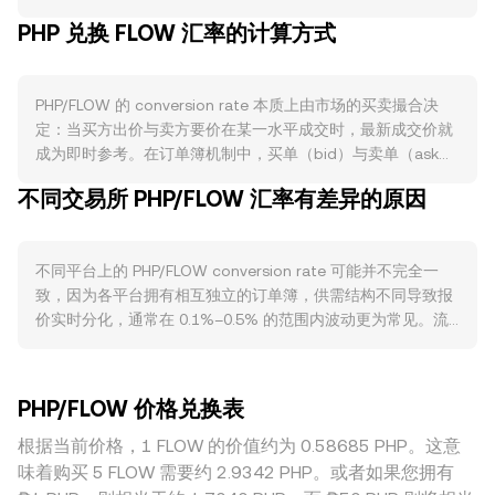
开市场操作；在通胀目标制下，BSP 会根据经济增长与物价水
PHP 兑换 FLOW 汇率的计算方式
平调节流通量。与某些加密资产不同，PHP 不存在链上销毁、
质押或减半等机制，但旧版纸币硬币的回收与更新会影响实际
流通结构。需求方面，PHP 的使用主要来自国内消费、企业结
PHP/FLOW 的 conversion rate 本质上由市场的买卖撮合决
算、税费与工资发放，以及海外汇款回流；当境内支付活跃、
定：当买方出价与卖方要价在某一水平成交时，最新成交价就
节假日与薪资发放期临近，PHP 需求上升，可能间接影响到通
成为即时参考。在订单簿机制中，买单（bid）与卖单（ask）
过 PHP 购入 FLOW 的成本。同时，FLOW 的需求由其公链生
之间的差距形成点差，最优买价与最优卖价的平均值是中间
态驱动，例如NFT与游戏应用的活跃度、网络升级与开发者活
不同交易所 PHP/FLOW 汇率有差异的原因
价，可作为观察参考。跨平台层面，数据聚合方通常以成交量
动增强了对 FLOW 用作费用与质押（若适用）的需求，进而影
加权平均价（VWAP）衡量整体水平，公式为：VWAP =
响 PHP/FLOW 的 conversion rate。宏观层面，整体加密市场
Σ(Price_i × Volume_i) / Σ Volume_i，这让高成交量平台的价格
对比特币的联动常常主导短期方向，若 BTC 波动加剧或风险
不同平台上的 PHP/FLOW conversion rate 可能并不完全一
影响更大。对用户而言，简单换算为：获得的 FLOW 数量 = 兑
偏好回落，FLOW 的相对强弱会随之变化，从而传导至
致，因为各平台拥有相互独立的订单簿，供需结构不同导致报
换的 PHP 金额 × conversion rate；而需要的 PHP 金额 = 目标
PHP/FLOW。监管事件同样关键：菲律宾境内针对虚拟资产服
价实时分化，通常在 0.1%–0.5% 的范围内波动更为常见。流
FLOW 数量 / conversion rate。由于许多平台会通过
务商（VASP）的许可与合规要求、外汇管制细则、以及对加密
动性深厚的平台，买卖盘更密集，大额订单对价格的冲击较
PHP→USDT（或其他稳定币）→FLOW 的路径进行定价，订单
交易的税务口径变化，都会影响 PHP 到交易平台的入金便利与
小；而流动性较弱的平台更容易出现较大偏离。与 PHP 相关的
簿上的价差与深度会通过这条定价链传导到最终的
成本，进而影响 conversion rate。技术面上，围绕 FLOW 的
地域与监管因素也会带来溢价或折价，例如菲律宾本地入金渠
PHP/FLOW。若部分流动性来自去中心化交易场景，自动做市
永续合约资金费率、期权到期集中点与大型持有人链上转账，
PHP/FLOW 价格兑换表
道、银行营业时段、汇款与手续成本、以及对加密服务商的合
商（AMM）遵循 x × y = k 的恒定乘积模型，池中两种资产的
常引发短期波动；此外，场内外订单流、做市商报价与流动性
规要求，都会影响到 PHP 在平台上的可得性与转换成本，从而
根据当前价格，1 FLOW 的价值约为 0.58685 PHP。这意
相对数量决定价格，瞬时价格近似为 y/x；当大额交易改变池
提供节奏也会在短时间内推高或压低 PHP/FLOW 的
体现在 PHP/FLOW 的定价上。此外，许多平台实际采用 USDT
子余额时，滑点会使实际成交价偏离表面报价，从而影响到汇
味着购买 5 FLOW 需要约 2.9342 PHP。或者如果您拥有
conversion rate。
作为中间计价单位，USDT 相对 PHP 的小幅溢折价会间接反馈
聚后的 PHP/FLOW conversion rate。