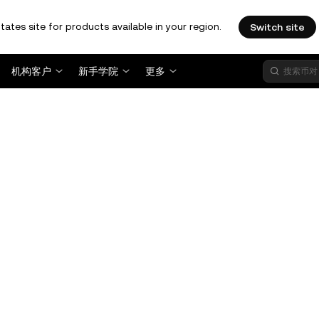
tates site for products available in your region.
Switch site
机构客户
新手学院
更多