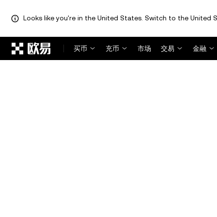
Looks like you're in the United States. Switch to the United S
跳转至主要内容
买币
充币
市场
交易
金融