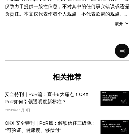
仅致力于提供一般性信息，不对其中的任何事实错误或遗漏
负责任。本文仅代表作者个人观点，不代表欧易的观点。
本文无意提供以下任何建议，包括但不限于：(i) 投资建议
展开
或投资推荐；(ii) 购买、出售或持有数字资产的要约或招
揽；或 (iii) 财务、会计、法律或税务建议。 持有的数字资产
(包括稳定币) 涉及高风险，可能会大幅波动，甚至变得毫无
价值。您应根据自己的财务状况仔细考虑交易或持有数字资
产是否适合您。有关您具体情况的问题，请咨询您的法律/
税务/投资专业人士。本文中出现的信息 (包括市场数据和统
计信息，如果有) 仅供一般参考之用。尽管我们在准备这些
相关推荐
数据和图表时已采取了所有合理的谨慎措施，但对于此处表
达的任何事实错误或遗漏，我们不承担任何责任。 © 2025
安全特刊｜PoR篇：直击5大痛点！OKX
OKX。本文可以全文复制或分发，也可以使用本文 100 字
PoR如何引领透明度新标准？
或更少的摘录，前提是此类使用是非商业性的。整篇文章的
2025年11月3日
任何复制或分发亦必须突出说明：“本文版权所有 © 2025
OKX，经许可使用。”允许的摘录必须引用文章名称并包含
OKX 安全特刊｜PoR篇：解锁信任三级跳：
出处，例如“文章名称，[作者姓名 (如适用)]，© 2025
“可验证、健康度、够偿付”
OKX”。部分内容可能由人工智能（AI）工具生成或辅助生