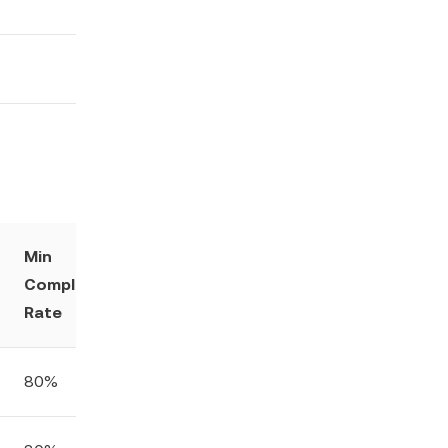
Min
Min Buy
Min Sell
Completion
Order Total
Order Total
Rate
80%
15
20