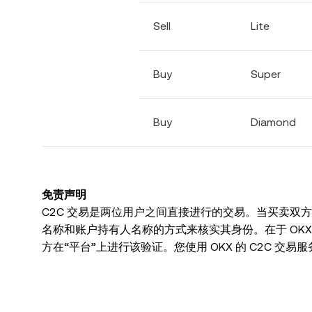
Sell
Lite
Buy
Super
Buy
Diamond
免责声明
C2C 交易是两位用户之间直接进行的交易。当买卖双方在
名称和账户持有人名称的方式来核实其身份。在于 OKX 
方在“平台”上进行该验证。您使用 OKX 的 C2C 交
（包括第三方的信息、材料和其它内容）均由您自行承担
有规定，否则所有付款在完成时均为最终付款。OKX 
成付款可能导致或产生的任何损失，OKX 不承担责任