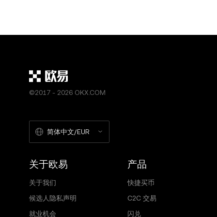
款。该等联络或信息交互可在平台外进行。您与买方/卖方
的任何该等联络所引起或导致的您的任何损失概不负责
银行合作伙伴，可能参与到 OKX C2C 交易服务的
起或导致的任何损失负责。
©2017 - 2026 OKX.COM
简体中文/EUR
关于欧易
产品
关于我们
快捷买币
候选人隐私声明
C2C 交易
就业机会
闪兑