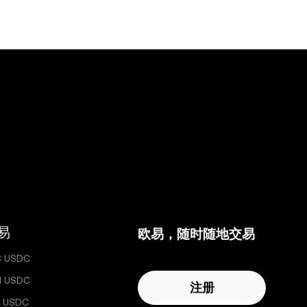
/卖方之间
管人及/或
任何第三方引
易
欧易，随时随地交易
C USDC
H USDC
注册
 USDC