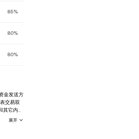
85%
75
75
80%
0
0
80%
0
0
对资金发送方
代表交易双
料和其它内容
除非法律另
展开
。对于已完
易及/或付