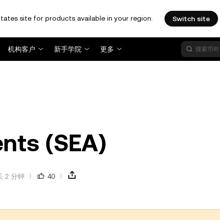
tates site for products available in your region.
Switch site
机构客户
新手学院
更多
nts (SEA)
 2 分钟
40