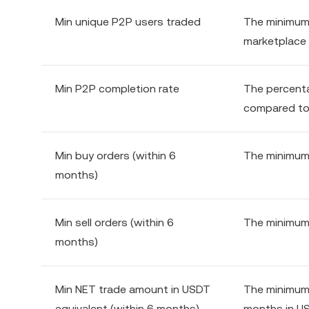
Min unique P2P users traded
The minimum 
marketplace
Min P2P completion rate
The percenta
compared to 
Min buy orders (within 6
The minimum
months)
Min sell orders (within 6
The minimum 
months)
Min NET trade amount in USDT
The minimum n
equivalent (within 6 months)
months in U