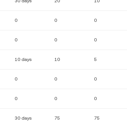
30 days
20
10
0
0
0
0
0
0
10 days
10
5
0
0
0
0
0
0
30 days
75
75