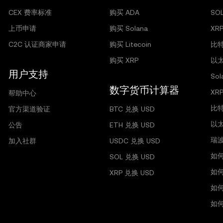
CEX 费率标准
购买 ADA
SO
上币申请
购买 Solana
XR
C2C 认证商家申请
购买 Litecoin
比特
购买 XRP
以太
用户支持
So
数字货币计算器
XR
帮助中心
比
官方渠道验证
BTC 兑换 USD
以
公告
ETH 兑换 USD
瑞
加入社群
USDC 兑换 USD
如
SOL 兑换 USD
如
XRP 兑换 USD
如
如何