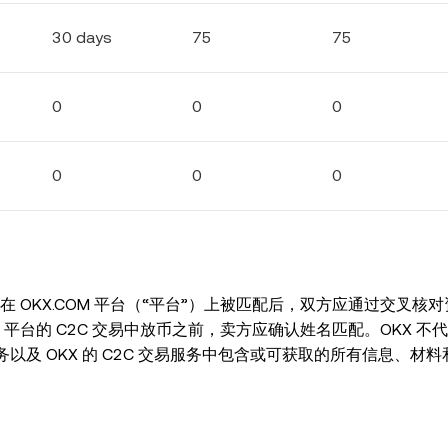
30 days
75
75
0
0
0
0
0
0
 OKX.COM 平台（“平台”）上被匹配后，双方应通过交叉核
平台的 C2C 交易中放币之前，卖方应确认姓名匹配。OKX 不
易服务以及 OKX 的 C2C 交易服务中包含或可获取的所有信息、材
风险。OKX 的唯一责任是支持平台上的数字资产交易流程。
既无权利也无义务解决因已完成的付款而产生的任何争议或索赔
。买方/卖方可直接联络您以核实您的身份或获取更多信息以完成交