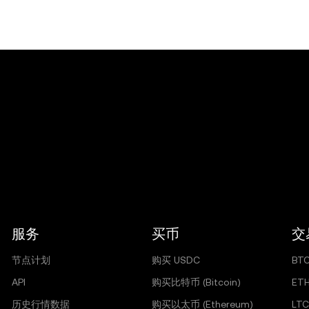
之间的任何该等联络不受 OKX 控制或管理。OKX 对您与买方
。第三方，例如验证服务提供商、托管代理人、付款提供商、托
任何交易中。您可能需要遵守该等第三方的条款和条件。OKX 不对
服务
买币
交
节点计划
购买 USDC
BT
API
购买比特币 (Bitcoin)
ET
历史行情数据
购买以太币 (Ethereum)
LTC