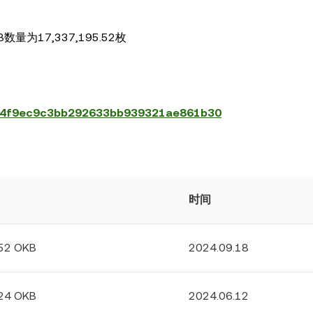
为17,337,195.52枚
8604f9ec9c3bb292633bb939321ae861b30
时间
.52 OKB
2024.09.18
.24 OKB
2024.06.12