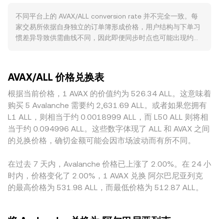
Volume_i) / Σ Volume_i，在统计期内成交量越大的市场权重
折算为 ALL），在 ALL 走强时相同美元计价可能对应更低的
不同平台上的 AVAX/ALL conversion rate 并不完全一致。每
越高。基于该报价，简单换算关系为：ALL 值 = AVAX 数量 ×
AVAX/ALL conversion rate。监管事件亦会带来跳变，例如针
家交易所依据自身独立的订单簿形成价格，用户结构与下单习
conversion rate；反之，AVAX 数量 = ALL 值 / conversion
对代币是否构成证券的表态、对稳定币与交易平台的规则、以
惯差异导致供需曲线不同，因此即便同步时点也可能出现约
rate。在去中心化流动性较充足的场景（例如 Avalanche 上的
及各国对自托管与法币出入金的限制，都可能影响流动性与风
0.1%–0.5% 的细微偏离。在流动性更深的交易所，大额成交对
AMM，如 Trader Joe）中，池子遵循恒定乘积模型 x × y =
险偏好，从而间接影响 AVAX/ALL。技术层面，AVAX 永续合约
价格的冲击较小；而在中小平台，深度较浅使得相同规模的卖
k，其中 x、y 分别为 AVAX 与对手资产的储备量，价格可近似
的资金费率正负变动反映多空杠杆失衡，期权到期集中日可能
出在短时间内造成更大滑点，从而产生更明显的偏差。对于以
表示为 y/x；当有大额成交改变池中储备比例时，边际价格随
放大波动；大型持币地址在链上与交易所的大额转入转出会改
AVAX/ALL 价格兑换表
法币结算的 ALL 市场，还会叠加地理与合规因素，例如本地法
之滑动，这些链上价格又会通过做市与套利反馈到中心化平台
变即时卖压或买压；跨所做市与深度分布也会在短期内加剧或
币出入金便利性、渠道成本与风控要求差异，可能形成轻微的
根据当前价格，1 AVAX 的价值约为 526.34 ALL。这意味着
的 AVAX/ALL conversion rate。
缓释价格波动。
地域性溢价或折价。此外，许多场所的定价路径是先通过
购买 5 Avalanche 需要约 2,631.69 ALL。或者如果您拥有
AVAX/USDT 或 AVAX/USD 确定，再参考 USDT/ALL 或
L1 ALL，则相当于约 0.0018999 ALL，而 L50 ALL 则将相
USD/ALL 的报价换算到 AVAX/ALL，USDT 相对法币的轻微溢
当于约 0.094996 ALL。这些数字体现了 ALL 和 AVAX 之间
折价（basis）会传导到最终显示的 conversion rate。跨平台
的兑换价格，确切金额可能会因市场波动而有所不同。
套利可在价差扩大时买低卖高以收敛价格，但受限于手续费、
提现与入金速度、链上确认与风控限制，收敛并非瞬时且可能
在过去 7 天内，Avalanche 价格已上涨了 2.00%。在 24 小
在高波动或流动性紧张时段出现短暂失配。
时内，价格变化了 2.00%，1 AVAX 兑换 阿尔巴尼亚列克
的最高价格为 531.98 ALL，而最低价格为 512.87 ALL。