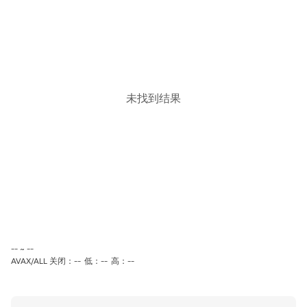
未找到结果
-- ~ --
AVAX/ALL 关闭：--
低：--
高：--