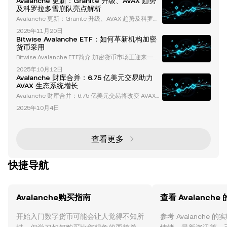
Avalanche 更新：Granite 升级、AVAX 趋势
及科罗拉多雪崩队亮点解析
Avalanche 更新：Granite 升级、AVAX 趋势及科罗拉
多雪崩队亮点解析 Avalanche 生态系统持续成为焦
2025年11月20日
点，将区块链技术与职业冰球世界紧密相连。从开创性
Bitwise Avalanche ETF：如何革新机构加密
的 Granite 升级到最新的 AVAX 代币趋势，再到科罗拉
货币采用
多雪崩队的赛季表现，这篇更新涵盖了您需要了解的一
Bitwise Avalanche ETF简介 加密货币市场正迎来一个
切。 Avalanche Granite 升级：革新区块链技术 Avala
关键时刻，Bitwise提出了Avalanche ETF的申请。Bitw
nche 网络推出了 Granite 升
2025年10月12日
ise资产管理公司已向美国证券交易委员会（SEC）提
Avalanche 财库合并：6.75 亿美元交易助力
交了现货Avalanche（AVAX）ETF的申请，旨在为机构
AVAX 生态系统增长
投资者提供直接接触AVAX代币的机会。这一举措使Bit
Avalanche 财库合并：6.75 亿美元交易将改变 AVAX
wise直接与VanEck和Grayscale等行业领导者竞争，
生态系统 加密货币行业迎来了一项突破性发展，Avala
突显了对Avalanche
2025年10月4日
nche Treasury Co.（AVAT）与 Mountain Lake Acqui
sition Corp.（MLAC）宣布达成一项价值 6.75 亿美元
的合并协议。这一战略合作将建立一个价值 10 亿美元
的 AVAX 代币财库，旨在将 Avalanche 打造成企业级
查看更多
应用
快捷导航
Avalanche购买指南
查看 Avalanche
开始入门数字货币可能会让人觉得不知所
参考 Avalanche