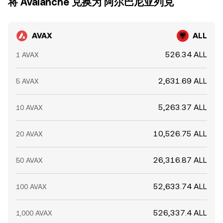
将 Avalanche 兑换为 阿尔巴尼亚列克
AVAX
ALL
526.34 ALL
1 AVAX
2,631.69 ALL
5 AVAX
5,263.37 ALL
10 AVAX
10,526.75 ALL
20 AVAX
26,316.87 ALL
50 AVAX
52,633.74 ALL
100 AVAX
526,337.4 ALL
1,000 AVAX