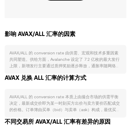
影响 AVAX/ALL 汇率的因素
AVAX/ALL 的 conversion rate 由供需、宏观和技术多重因素
共同塑造。供给方面，Avalanche 设定了 7.2 亿枚的最大发行
上限，新增发行主要通过质押奖励逐步释放，通胀率随网络治
理参数与活跃度动态调整；同时，C-Chain 与子网产生的链上
AVAX 兑换 ALL 汇率的计算方式
手续费会被协议直接销毁，从而在高活跃时期收缩流通供给；
验证者与委托者质押会在锁定期内减少可流通 AVAX，从而缓
解抛压。需求方面，C-Chain 上的 DeFi、NFT、稳定币结算与
AVAX/ALL 的 conversion rate 本质上由撮合市场的供需平衡
链游应用对“gas”的消耗提升对 AVAX 的使用与持有需求；企业
决定，最新成交价即为某一时刻买方出价与卖方要价匹配成交
与游戏项目部署独立子网（Subnets）时往往需要抵押 AVAX
的价格。订单簿由买单（bid）与卖单（ask）构成，最优买价
作为安全与资源配额，这在子网扩张期拉动结构性需求。宏观
与最优卖价之间的差额为价差，二者的平均值可作为参考的中
层面，AVAX 通常与比特币同向性较强，广泛的风险偏好变化
不同交易所 AVAX/ALL 汇率有差异的原因
间价。跨平台层面，数据聚合商常以成交量加权平均价
常在短期主导方向；同时，ALL 相对美元的强弱会通过交叉定
（VWAP）衡量整体价格水平，其公式为：VWAP = Σ(Price_i ×
价传导到 AVAX/ALL（例如 AVAX 多以美元或 USDT 报价，再