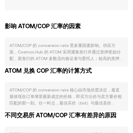
影响 ATOM/COP 汇率的因素
ATOM/COP 的 conversion rate 受多重因素影响。供应方
面，Cosmos Hub 的 ATOM 采用通胀发行并通过质押奖励分
配，新发行的 ATOM 多数流向验证者与委托人；较高的质押率
与约 21 天的解押期会减少流通盘并降低短期卖压。Cosmos
ATOM 兑换 COP 汇率的计算方式
社区治理对通胀上限、通胀曲线与社区池使用的调整，都会改
变净供应路径；个别提案还可能引入费用销毁或通胀下调，从
而影响长期供给节奏。需求方面，Cosmos 生态活动是核心驱
ATOM/COP 的 conversion rate 核心由市场供需决定，最直
动：跨链通信协议 IBC 的链间流量上升、采用 Replicated
接体现在订单簿里最新成交的价格，即买方出价与卖方要价相
Security（跨链安全）后消费者链向 ATOM 质押者支付的费用
匹配的那一刻。任一时点，最佳买价（bid）与最佳卖价
与分成、以及在 Osmosis 等 DEX 上对 ATOM 流动性与抵押
（ask）之间的差距构成价差，二者的平均值是常用的参考中
用途的增加，都会提升对 ATOM 的实际使用与持有需求。若生
不同交易所 ATOM/COP 汇率有差异的原因
间价（mid-price）。在多家平台之间，数据聚合商会计算成
态出现新用例（如链间账户、流动性质押、跨链借贷）或主流
交量加权平均价（VWAP），公式为：VWAP = Σ(Price_i ×
应用迁入 Cosmos（例如采用 Cosmos 技术栈的独立应用
Volume_i) / Σ Volume_i，成交量越大的场所对综合价格影响
链），通常会改善对 ATOM 的边际需求。宏观层面，ATOM