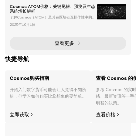
Cosmos ATOM价格：关键见解、预测及生态
系统增长解析
了解Cosmos（ATOM）及其在区块链互操作性中的作
用 Cosmos（ATOM）是一个旨在解决加密货币行业最
2025年10月1日
紧迫挑战之一——互操作性的问题的区块链平台。通过
其跨区块链通信（IBC）协议实现不同区块链之间的无
缝通信，Cosmos的目标是创建一个“区块链的互联
网”。这种创新方法将Cosmos定位为去中心化经济的
查看更多
基础层，促进区块链生态系统的可扩展性、协作性和效
率。 Cosmos架构的核心是基于权益证明
快捷导航
Cosmos购买指南
查看 Cosmos 的
开始入门数字货币可能会让人觉得不知所
参考 Cosmos 的
措，但学习如何购买比您想象的要简单。
绪、最新资讯等一手
明智的决策。
立即获取
查看价格