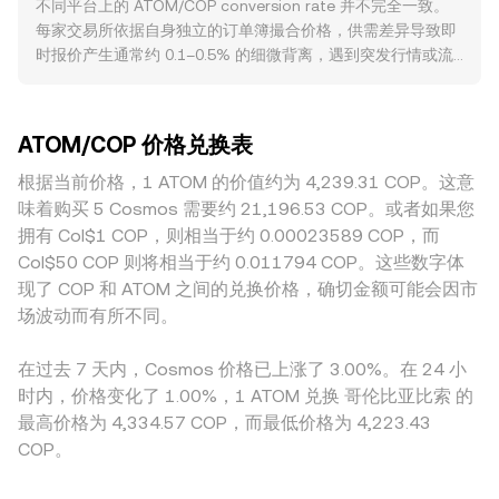
不同平台上的 ATOM/COP conversion rate 并不完全一致。
越大。对于以法币计价的 ATOM/COP，部分平台可能通过
与比特币走势具有较高相关性，BTC 的单边行情常主导加密市
每家交易所依据自身独立的订单簿撮合价格，供需差异导致即
ATOM/USDT 与 USDT/COP 的组合报价间接形成参考价，这
场的短期方向；同时，COP 的强弱受哥伦比亚利率、通胀与大
时报价产生通常约 0.1–0.5% 的细微背离，遇到突发行情或流
也会传导至最终 conversion rate。在具体换算时，若以
宗商品（如原油）价格影响，这些因素会通过计价端影响
动性紧张时偏离度可能扩大。流动性深度更高、成交更活跃的
ATOM 计价，则 COP 数值 = ATOM 数量 × conversion rate；
ATOM/COP 的名义水平。风险偏好变化、美元流动性与全球
平台，因吃单的价格冲击更小，价格更接近全市场共识；而较
反之，ATOM 数量 = COP 数值 / conversion rate。除中心化
流入加密资产的资金节奏也会传导至该对。监管方面，美国对
小的平台可能因大单冲击或做市稀薄而出现更明显的短暂偏
订单簿外，ATOM 在去中心化交易场所（如 Cosmos 生态的
质押业务的合规指引、是否将特定代币认定为证券的讨论，以
ATOM/COP 价格兑换表
离。在计价链路上，许多平台首先以 ATOM/USDT 形成主价
AMM，例如 Osmosis）也具有显著流动性，其定价遵循常数
及交易平台合规进展，均可能改变交易渠道与流动性；在哥伦
格，再通过 USDT/COP 折算，这意味着 USDT 相对 COP 的轻
根据当前价格，1 ATOM 的价值约为 4,239.31 COP。这意
乘积做市公式 x × y = k，其中价格近似为 y/x；当单侧成交较
比亚，本地法币出入金政策、税务与监管沙盒的进展会影响
微溢价或折价会直接影响展示的 ATOM/COP 报价。地理与监
大时，池子中两种资产的相对数量变化会推动价格沿曲线滑
味着购买 5 Cosmos 需要约 21,196.53 COP。或者如果您
COP 计价的可获得性与溢价。技术层面，永续合约的资金费率
管也会带来差异：本地法币出入金通道的成本、银行结算时效
动，从而影响短期可成交的 conversion rate。
拥有 Col$1 COP，则相当于约 0.00023589 COP，而
正负与幅度反映多空结构，期货与期权的到期集中点可能引发
与合规要求，可能在哥伦比亚市场上形成额外溢价或折价，从
短期波动；链上与交易所之间的大额地址（“鲸鱼”）净流入流
Col$50 COP 则将相当于约 0.011794 COP。这些数字体
而影响 COP 计价。套利者会在不同平台之间买低卖高以收敛
出、质押与解押事件节奏，也会在边际上改变 ATOM/COP 的
现了 COP 和 ATOM 之间的兑换价格，确切金额可能会因市
价差，但网络与结算延迟、手续费、法币通道限制及风险管理
即时供需，从而影响 conversion rate。
场波动而有所不同。
约束，意味着套利并非瞬时或完全，从而保留了各平台
conversion rate 的细微差异。
在过去 7 天内，Cosmos 价格已上涨了 3.00%。在 24 小
时内，价格变化了 1.00%，1 ATOM 兑换 哥伦比亚比索 的
最高价格为 4,334.57 COP，而最低价格为 4,223.43
COP。