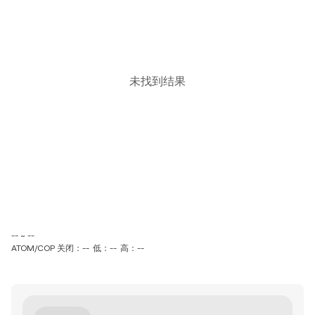
未找到结果
-- ~ --
ATOM/COP 关闭：--
低：--
高：--