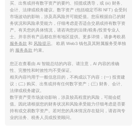
买、出售或持有数字资产的要约、招揽或诱导，或 (iii) 财务、
会计、法律或税务建议。数字资产 (包括稳定币和 NFT) 会受到
市场波动的影响，涉及高风险并可能贬值。您应根据自己的财
务状况和风险承受能力，仔细考虑是否适合交易或持有数字资
产。有关您的具体情况，请咨询您的法律/税务/投资专业人
士。并非所有产品都在所有地区提供。更多详情，请参考欧易
服务条款
和
风险提示
。 欧易 Web3 钱包及其附属服务受单独
的
服务条款
约束。
您正在查看由 AI 智能总结的内容。请注意，AI 内容的准确
性、完整性和时效性均不受保证。
相关内容均用于一般信息目的，不构成以下内容：(一) 投资建
议；(二) 购买、出售或持有任何数字资产；(三) 财务、会计、
法律或税务建议。
数字资产受市场波动影响，涉及较高程度的风险，可能会贬
值。因此请根据您的财务状况和风险承受能力仔细考虑是否要
持有或交易数字资产。若对您的具体情况存在疑问，请咨询专
业的法务、税务人员或投资顾问。