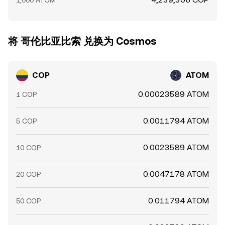
1,000 ATOM
将 哥伦比亚比索 兑换为 Cosmos
COP
ATOM
0.00023589 ATOM
1 COP
0.0011794 ATOM
5 COP
0.0023589 ATOM
10 COP
0.0047178 ATOM
20 COP
0.011794 ATOM
50 COP