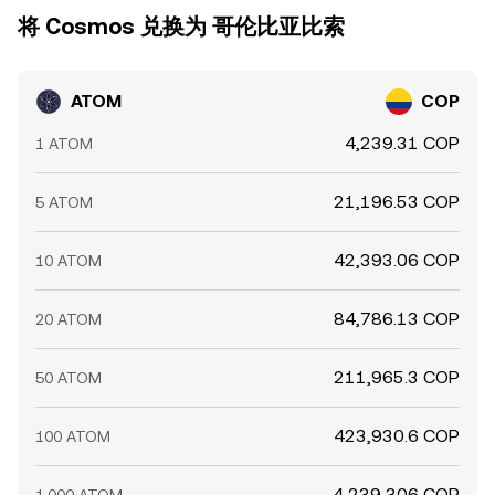
将 Cosmos 兑换为 哥伦比亚比索
ATOM
COP
4,239.31 COP
1 ATOM
21,196.53 COP
5 ATOM
42,393.06 COP
10 ATOM
84,786.13 COP
20 ATOM
211,965.3 COP
50 ATOM
423,930.6 COP
100 ATOM
4,239,306 COP