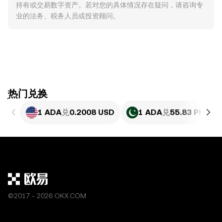
持有或交易数字资产。若对您的具体情况存在疑问，请咨询专
业的法务、税务人员或投资顾问。
ִִִִִִִִִִִִִִִִִִִִִִִִִִִִִִִִִִִִִִִִִִִִִִִִ热门兑换
1 ADA
兑
0.2008 USD
1 ADA
兑
55.83 PKR
©2017 - 2026 OKX.COM