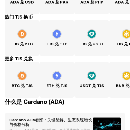
ADA 兑 USD
ADA 兑 PKR
ADA 兑 PHP
ADA 兑
热门 TJS 换币
TJS 兑 BTC
TJS 兑 ETH
TJS 兑 USDT
TJS 兑
ִִִִִִִִִִִִִִִִִִִִִִִִִִִִִִִִִִִִִִִִִִִִִִִִ更多 TJS 兑换
BTC 兑 TJS
ETH 兑 TJS
USDT 兑 TJS
BNB 兑
什么是 Cardano (ADA)
Cardano ADA看涨：关键见解、生态系统增长
与价格分析