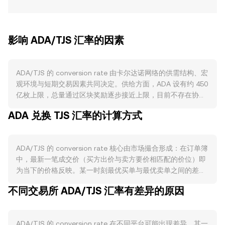
影响 ADA/TJS 汇率的因素
ADA/TJS 的 conversion rate 由卡尔达诺网络的供需结构、宏
观环境与短期交易因素共同决定。供给方面，ADA 设有约 450
亿枚上限，总量通过区块奖励逐步接近上限，目前不存在协议
层面的常规销毁机制；质押采用 Ouroboros 共识，持币者将
ADA 兑换 TJS 汇率的计算方式
ADA 委托至质押池获取奖励，虽无需锁仓但往往留存在自托管
钱包而非交易平台，减少可流通卖压。需求方面，链上活动与
用例直接影响对 ADA 的需求：Cardano 上的 DeFi 与
ADA/TJS 的 conversion rate 核心由市场撮合形成：在订单簿
DEX（如 Minswap 等）、NFT 交易、稳定币（如 DJED）使
中，最新一笔成交价（买方出价与卖方要价相匹配的价位）即
用，以及升级路线（例如 Vasil、Chang 硬分叉与 Voltaire 治
为当下的价格反映。某一时刻最优买单与最优卖单之间的差距
理阶段）推进，都会在网络手续费、抵押与流动性提供等场景
构成买卖价差，二者平均值可视为参考性的中间价。在多平台
中增加 ADA 的使用，从而支撑买盘。宏观层面，ADA 通常与
不同交易所 ADA/TJS 汇率有差异的原因
之间，数据聚合商常以成交量加权平均价作为参考：VWAP =
比特币方向存在较强相关，若 BTC 出现趋势性波动，
Σ(Price_i × Volume_i) / Σ Volume_i，其中成交量更大的交易场
ADA/TJS 的短期走势常随之放大；同时，塔吉克斯坦索莫尼
所对整体参考价影响更大。对于直接换算，简单的计算关系
（TJS）的强弱、当地利率与美元流动性环境会对以 TJS 计价
ADA/TJS 的 conversion rate 在不同平台可能出现差异，其一