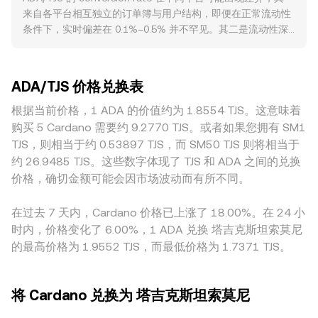
是：TJS Value = ADA Amount × conversion rate，以及 ADA
的加密资产定价产生影响，风险偏好转弱时，ADA 的卖压与
来自各平台相互独立的订单簿与用户结构，即便在正常流动性
Amount = TJS Value / conversion rate。由于许多平台的报
TJS 的相对走强可能共同压低该 conversion rate。监管方
条件下，实时偏差在 0.1%–0.5% 并不罕见。其二是流动性深
价路径并非单一，ADA/TJS 通常还会受 ADA/USDT 与
面，美国与其他主要司法辖区对代币定性、交易平台合规审
度与价格冲击的不同，大额委托在深度较浅的平台更容易推高
USDT/TJS 两段报价的联动影响；若参考去中心化交易平台，
核、ETF 或现货产品审批、以及针对交易所或发行方的执法动
或压低成交价，从而产生与其他平台的短时背离。其三是地域
自动做市商的恒定乘积模型可近似表示为 x × y = k，其中池内
态，都会通过预期变化与流动性迁移触发波动，ADA 历史上在
与监管差异导致的溢价或折价：对 ADA 的合规准入、法币出
ADA 数量为 x、TJS 或与 TJS 锚定的计价资产数量为 y，价格
个别诉讼材料中的定性表述亦会阶段性影响市场情绪。技术层
ADA/TJS 价格兑换表
入金渠道、以及当地对 TJS 的外汇管理与银行端费率，都会影
近似为 y/x。大额市价单会顺着订单簿或流动性池的深度逐步
面，永续合约资金费率的正负与大小、集中到期的期权仓位分
响以 TJS 计价的成交价格。其四，很多平台的 ADA/TJS 实际
根据当前价格，1 ADA 的价值约为 1.8554 TJS。这意味着
成交，从而在短时内推动成交价偏离中间价或池中平衡价，这
布（如大额到期日的最大痛点位）、链上与交易所的“巨鲸”转
上由 ADA/USDT 与 USDT/TJS 两段价格合成，USDT 相对
也会即时反映到 ADA/TJS 的 conversion rate。
购买 5 Cardano 需要约 9.2770 TJS。或者如果您拥有 SM1
账与仓位变化、以及现货与合约基差，都会对 ADA 的短期供
TJS 的轻微溢折价（USDT 基差）会直接传导至最终报价。其
TJS，则相当于约 0.53897 TJS，而 SM50 TJS 则将相当于
需与波动率产生影响，从而反映到 ADA/TJS 的 conversion
五，跨平台套利虽能在价格出现偏差时买低卖高、促进价格回
rate 上。
约 26.9485 TJS。这些数字体现了 TJS 和 ADA 之间的兑换
归，但受限于链上转账时间、法币结算周期、手续费与风控限
价格，确切金额可能会因市场波动而有所不同。
制，修复并非瞬时，因而不同平台上的 ADA/TJS conversion
rate 仍可能在短时间内保持差异。
在过去 7 天内，Cardano 价格已上涨了 18.00%。在 24 小
时内，价格变化了 6.00%，1 ADA 兑换 塔吉克斯坦索莫尼
的最高价格为 1.9552 TJS，而最低价格为 1.7371 TJS。
将 Cardano 兑换为 塔吉克斯坦索莫尼