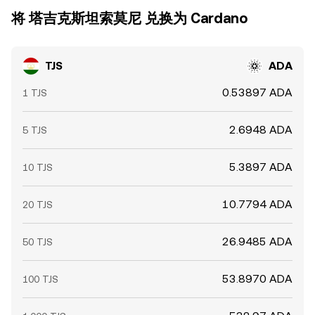
将 塔吉克斯坦索莫尼 兑换为 Cardano
TJS
ADA
0.53897 ADA
1 TJS
2.6948 ADA
5 TJS
5.3897 ADA
10 TJS
10.7794 ADA
20 TJS
26.9485 ADA
50 TJS
53.8970 ADA
100 TJS