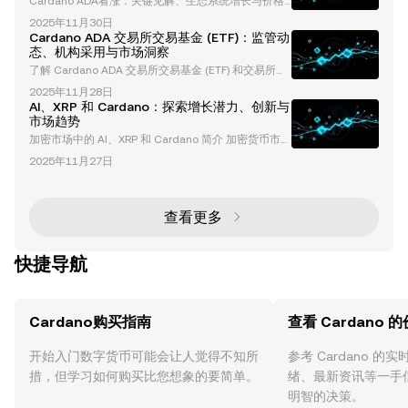
Cardano ADA看涨：关键见解、生态系统增长与价格
分析 Cardano（ADA）凭借其创新的区块链技术和不
2025年11月30日
断增长的生态系统，已成为加密货币领域的一个重要参
Cardano ADA 交易所交易基金 (ETF)：监管动
与者。尽管因其缓慢的增长和营销挑战而受到批评，C
态、机构采用与市场洞察
ardano仍然吸引了作为长期稳定投资的关注。本文深
了解 Cardano ADA 交易所交易基金 (ETF) 和交易所交
入探讨了推动“Cardano ADA看涨”叙述的因素，包括
易产品 (ETP) Cardano ADA 交易所交易基金 (ETF) 已
生态系统发展、技术分析及其长期价值主张。 Cardan
2025年11月28日
成为加密货币投资领域的焦点。尽管通常被称为 ETF，
o的品牌与营销挑战 Card
AI、XRP 和 Cardano：探索增长潜力、创新与
但其中许多产品实际上是交易所交易产品 (ETP)，这一
市场趋势
区别由 Cardano 基金会首席执行官 Frederik Gregaar
加密市场中的 AI、XRP 和 Cardano 简介 加密货币市场
d 强调。本文深入探讨了 ADA ETF 和 ETP 的最新动
正在经历快速变革，XRP、Cardano 和基于 AI 的区块
态、监管进展、机
2025年11月27日
链解决方案正成为关键角色。这些技术不仅在塑造去中
心化金融（DeFi）的未来，还在解锁创新和增长的新机
遇。在本文中，我们将探讨 XRP 和 Cardano 的增长潜
力，研究 AI 在区块链项目中的作用，并分析影响这些
查看更多
发展的宏观经济趋势。 XRP 的价格预测与增长潜力 XR
P
快捷导航
Cardano购买指南
查看 Cardano 
开始入门数字货币可能会让人觉得不知所
参考 Cardano 
措，但学习如何购买比您想象的要简单。
绪、最新资讯等一手
明智的决策。