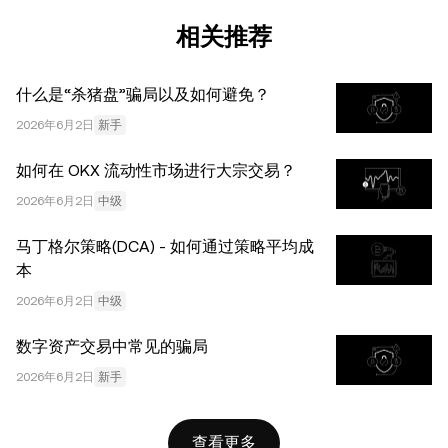
税务/投资专业人士。本文中出现的信息 (包括市场数据和统
计信息，如果有) 仅供一般参考之用。尽管我们在准备这些
相关推荐
数据和图表时已采取了所有合理的谨慎措施，但对于此处表
达的任何事实错误或遗漏，我们不承担任何责任。 © 2025
什么是“杀猪盘”骗局以及如何避免？
OKX。本文可以全文复制或分发，也可以使用本文 100 字
或更少的摘录，前提是此类使用是非商业性的。整篇文章的
2026年6月2日
新手
任何复制或分发亦必须突出说明：“本文版权所有 © 2025
如何在 OKX 流动性市场进行大宗交易？
OKX，经许可使用。”允许的摘录必须引用文章名称并包含
出处，例如“文章名称，[作者姓名 (如适用)]，© 2025
2026年6月2日
中级
OKX”。部分内容可能由人工智能（AI）工具生成或辅助生
马丁格尔策略(DCA) - 如何通过策略平均成
成。不允许对本文进行衍生作品或其他用途。
本
2026年6月2日
中级
数字资产交易中常见的骗局
2026年6月2日
新手
查看更多