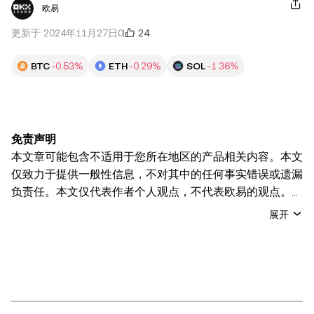
欧易
24
更新于 2024年11月27日
0
BTC
-0.53%
ETH
-0.29%
SOL
-1.36%
免责声明
本文章可能包含不适用于您所在地区的产品相关内容。本文
仅致力于提供一般性信息，不对其中的任何事实错误或遗漏
负责任。本文仅代表作者个人观点，不代表欧易的观点。
本文无意提供以下任何建议，包括但不限于：(i) 投资建议
展开
或投资推荐；(ii) 购买、出售或持有数字资产的要约或招
揽；或 (iii) 财务、会计、法律或税务建议。 持有的数字资产
(包括稳定币) 涉及高风险，可能会大幅波动，甚至变得毫无
价值。您应根据自己的财务状况仔细考虑交易或持有数字资
产是否适合您。有关您具体情况的问题，请咨询您的法律/