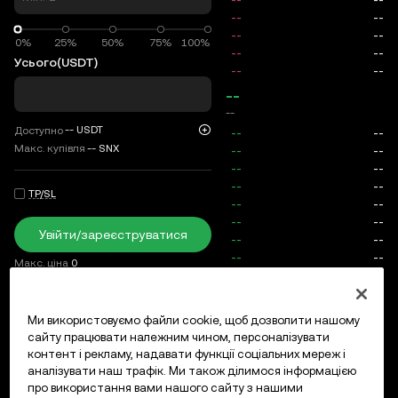
0%
0%
25%
50%
75%
100%
Усього
(USDT)
--
--
--
USDT
Доступно
Макс. купівля
--
SNX
TP/SL
Увійти/зареєструватися
Макс. ціна
0
Комісія
Ми використовуємо файли cookie, щоб дозволити нашому
сайту працювати належним чином, персоналізувати
Відкриті ордери
Історія ордерів
Відкриті позиції
Істо
контент і рекламу, надавати функції соціальних мереж і
аналізувати наш трафік. Ми також ділимося інформацією
про використання вами нашого сайту з нашими