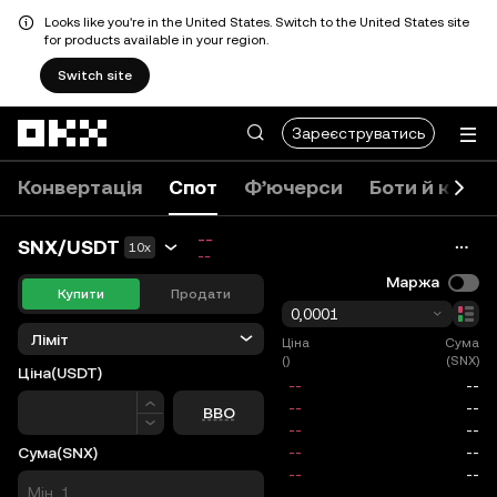
Looks like you're in the United States. Switch to the United States site
for products available in your region.
Switch site
Перейти до основного вмісту
Зареєструватись
Конвертація
Спот
Ф’ючерси
Боти й копі
--
SNX/USDT
10x
--
Маржа
Купити
Продати
0,0001
Ліміт
Ціна
Сума
()
(SNX)
Ціна
(USDT)
Ціна
BBO
Сума
(SNX)