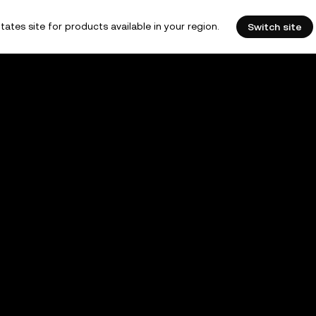
tates site for products available in your region.
Switch site