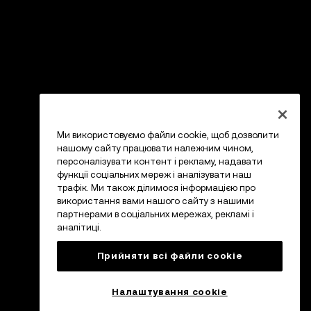
Ми використовуємо файли cookie, щоб дозволити
нашому сайту працювати належним чином,
персоналізувати контент і рекламу, надавати
функції соціальних мереж і аналізувати наш
трафік. Ми також ділимося інформацією про
використання вами нашого сайту з нашими
партнерами в соціальних мережах, рекламі і
аналітиці.
Прийняти всі файли сookie
Налаштування cookie