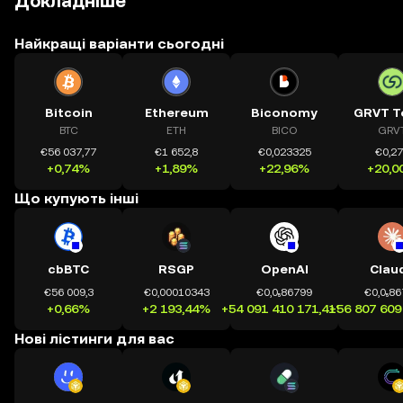
Докладніше
Найкращі варіанти сьогодні
Bitcoin
Ethereum
Biconomy
GRVT T
BTC
ETH
BICO
GRV
€56 037,77
€1 652,8
€0,023325
€0,2
+0,74%
+1,89%
+22,96%
+20,0
Що купують інші
cbBTC
RSGP
OpenAI
Clau
€56 009,3
€0,00010343
€0,0₅86799
€0,0₅8
+0,66%
+2 193,44%
+54 091 410 171,41%
+56 807 609
Нові лістинги для вас