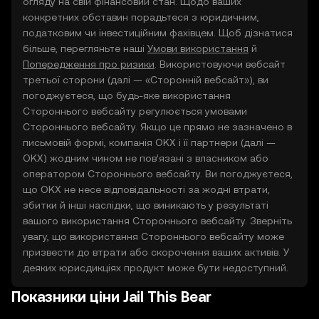
огляду на свій фінансовий стан. Щодо ваших
конкретних обставин порадьтеся з юридичним,
податковим чи інвестиційним фахівцем. Щоб дізнатися
більше, перегляньте наші
Умови використання
й
Попередження про ризики
. Використовуючи вебсайт
третьої сторони (далі — «Сторонній вебсайт»), ви
погоджуєтеся, що будь-яке використання
Стороннього вебсайту регулюється умовами
Стороннього вебсайту. Якщо це прямо не зазначено в
письмовій формі, компанія OKX і її партнери (далі —
OKX) жодним чином не пов’язані з власником або
оператором Стороннього вебсайту. Ви погоджуєтеся,
що OKX не несе відповідальності за жодні втрати,
збитки й інші наслідки, що виникають у результаті
вашого використання Стороннього вебсайту. Зверніть
увагу, що використання Стороннього вебсайту може
призвести до втрати або скорочення ваших активів. У
деяких юрисдикціях продукт може бути недоступний.
Показники ціни Jail This Bear