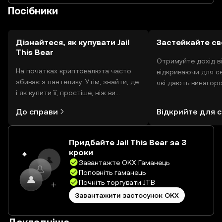
Посібники
Дізнайтеся, як купувати Jail
Застейкайте св
This Bear
Отримуйте дохід ві
На початках криптовалюта часто
відкриваючи для с
збиває з пантелику. Утім, знайти, де
які дають винагоро
і як купити її, простіше, ніж ви
Тепер ви зможете 
думаєте. Розпочніть свою подорож
нагород в одному в
До справи
Відкрийте для с
за допомогою застосунку OKX для
використовуючи OK
мобільних пристроїв або
самостійним збері
безпосередньо на цьому вебсайті.
Придбайте Jail This Bear за 3
кроки
Завантажте OKX Гаманець
Поповніть гаманець
Почніть торгувати JTB
Завантажити застосунок OKX