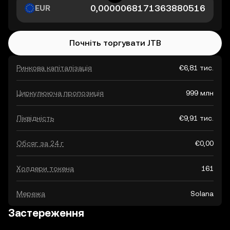
EUR
Почніть торгувати JTB
Ринкова капіталізація
€6,81 тис.
Циркулююча пропозиція
999 млн
Ліквідність
€9,91 тис.
Обсяг за 24 г
€0,00
Холдери токена
161
Мережа
Solana
Застереження