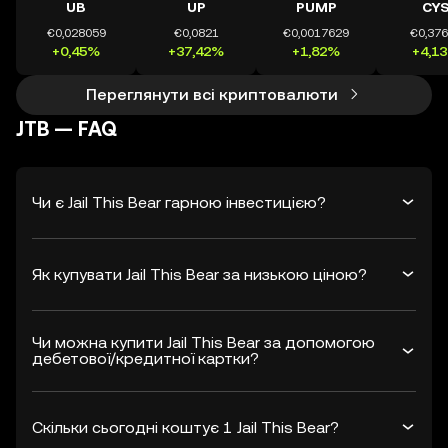
UB
UP
PUMP
CY
€0,028059
€0,0821
€0,0017629
€0,37
+0,45%
+37,42%
+1,82%
+4,1
Переглянути всі криптовалюти
JTB — FAQ
Чи є Jail This Bear гарною інвестицією?
Як купувати Jail This Bear за низькою ціною?
Чи можна купити Jail This Bear за допомогою
дебетової/кредитної картки?
Скільки сьогодні коштує 1 Jail This Bear?