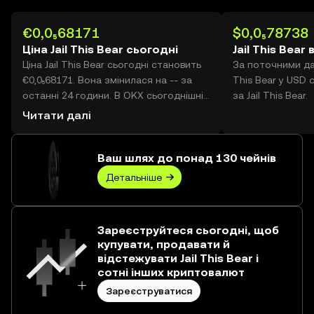
€0,0₅68171
$0,0₅78738
Ціна Jail This Bear сьогодні
Jail This Bear 
Ціна Jail This Bear сьогодні становить
За поточними дан
€0,0₅68171. Вона змінилася на -- за
This Bear у USD 
останні 24 години. В OKX сьогоднішній
за Jail This Bear.
обсяг торгівлі сягає -- Jail This Bear на
Читати далі
суму €0,00.
Ваш шлях до понад 130 чейнів
Детальніше
Зареєструйтеся сьогодні, щоб
купувати, продавати й
відстежувати Jail This Bear і
сотні інших криптовалют
Зареєструватися