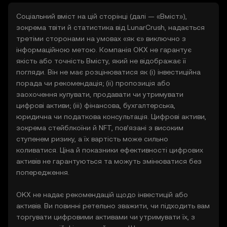
Соціальний вміст на цій сторінці (далі — «Вміст»),
зокрема твіти й статистика від LunarCrush, надається
третіми сторонами на умовах «як є» виключно з
інформаційною метою. Компанія OKX не гарантує
якість або точність Вмісту, який не відображає її
погляди. Він не має розцінюватися як (i) інвестиційна
порада чи рекомендація; (ii) пропозиція або
заохочення купувати, продавати чи утримувати
цифрові активи; (iii) фінансова, бухгалтерська,
юридична чи податкова консультація. Цифрові активи,
зокрема стейблкоїни й NFT, пов’язані з високим
ступенем ризику, а їх вартість може сильно
коливатися. Ціна й показники ефективності цифрових
активів не гарантуються та можуть змінюватися без
попередження.
OKX не надає рекомендацій щодо інвестицій або
активів. Ви повинні ретельно зважити, чи підходить вам
торгувати цифровими активами чи утримувати їх, з