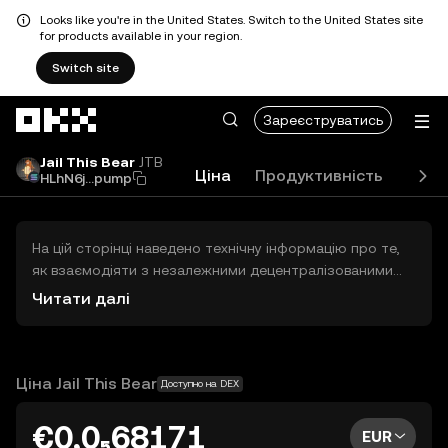
Looks like you're in the United States. Switch to the United States site
for products available in your region.
Switch site
Перейти до основного вмісту
Зареєструватись
Jail This Bear
JTB
Ціна
Продуктивність
Посі
HLhN6j...pump
На цій сторінці наведено технічну інформацію про те,
як взаємодіяти з незалежними децентралізованими
біржами (DEX) сторонніх розробників. Активи,
Читати далі
зазначені в цьому документі, недоступні через
централізовану біржу OKX, і OKX не сприяє їх торгівлі.
Відображувані цифрові активи автоматично
генеруються на основі рейтингу популярності. OKX не
Ціна Jail This Bear
Доступно на DEX
надає інвестиційних рекомендацій і не несе
відповідальності за можливі збитки.
€0,0₅68171
EUR