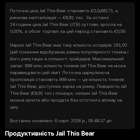
Поточна ціна Jail This Bear становить €0,0₅68171, а
ринкова капіталізація — €6,81 тис.. За останні
24 години ціна Jail This Bear (JTB) суттєво зросла на
0,00%, а обсяг торгівлі за цей період становить €0,00.
Наразі Jail This Bear має таку кількість холдерів: 161,00.
Цей показник відображає рівень популярності токена і
його репутацію в спільноті трейдерів. Максимальний
запас: 999 млн; кількість токенів Jail This Bear не може
перевищувати цей ліміт. Поточна циркулююча
пропозиція становить 999 млн — це кількість токенів
Jail This Bear, доступних зараз на ринку. Ліквідність Jail
This Bear (€9,91 тис.) показує, скільки Jail This Bear
можна купити або продати без істотного впливу на
ціну.
Востаннє оновлено: 6 серп. 2026 р., 05:48:37 дп
Продуктивність Jail This Bear