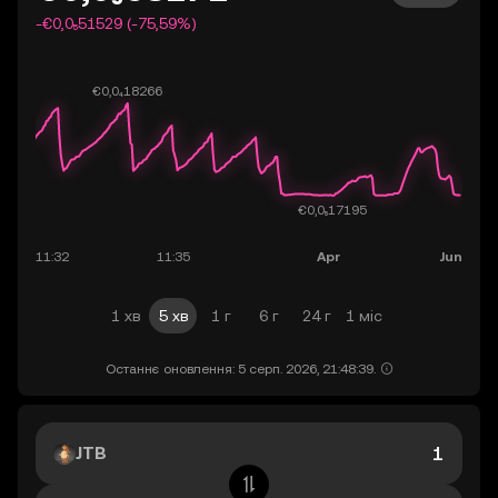
-€0,0₅51529 (-75,59%)
1 хв
5 хв
1 г
6 г
24 г
1 міс
Останнє оновлення: 5 серп. 2026, 21:48:39.
JTB