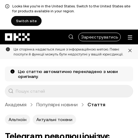
Looks like you're in the United States. Switch to the United States site
for products available in your region.
Switch site
Перейти до основного вмісту
Зареєструватись
Ця сторінка надається лише з інформаційною метою. Певні
послуги й функції можуть бути недоступні у вашій юрисдикції.
Цю статтю автоматично перекладено з мови
оригіналу.
Академія
Популярні новини
Стаття
Альткоїн
Актуальні токени
Telegram революціонізує