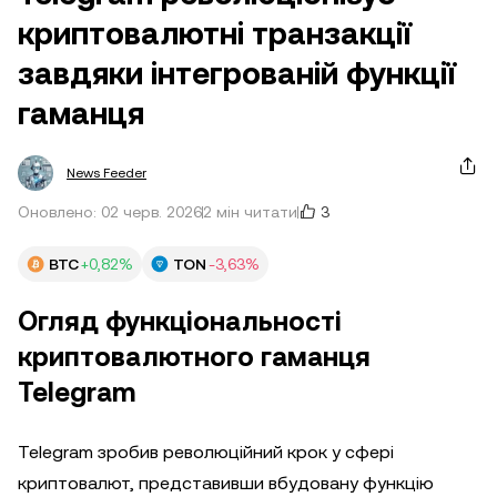
криптовалютні транзакції
завдяки інтегрованій функції
гаманця
News Feeder
3
Оновлено: 02 черв. 2026
2 мін читати
BTC
+0,82%
TON
-3,63%
Огляд функціональності
криптовалютного гаманця
Telegram
Telegram зробив революційний крок у сфері
криптовалют, представивши вбудовану функцію