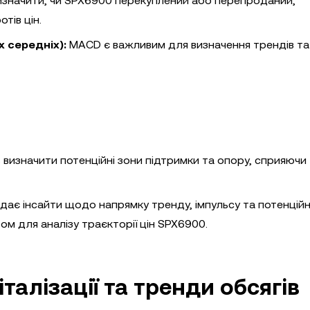
изначити, чи SPX6900 перекуплений або перепроданий,
тів цін.
 середніх):
MACD є важливим для визначення трендів та
 визначити потенційні зони підтримки та опору, сприяючи
дає інсайти щодо напрямку тренду, імпульсу та потенцій
ом для аналізу траєкторії цін SPX6900.
талізації та тренди обсягів