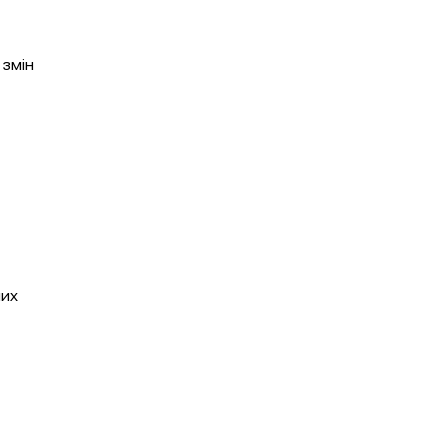
 змін
них