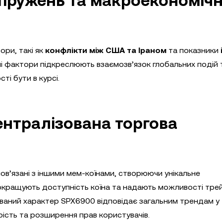
апружень та макроекономіч
ори, такі як
конфлікти між США та Іраном
та показники
шні фактори підкреслюють взаємозв’язок глобальних подій 
і бути в курсі.
централізована торгова
пов’язані з іншими мем-коїнами, створюючи унікальне
покращують доступність коїна та надають можливості тр
ований характер SPX6900 відповідає загальним трендам у
сть та розширення прав користувачів.