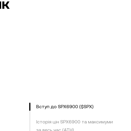
ик
Вступ до SPX6900 ($SPX)
Історія цін SPX6900 та максимуми
за весь час (ATH)