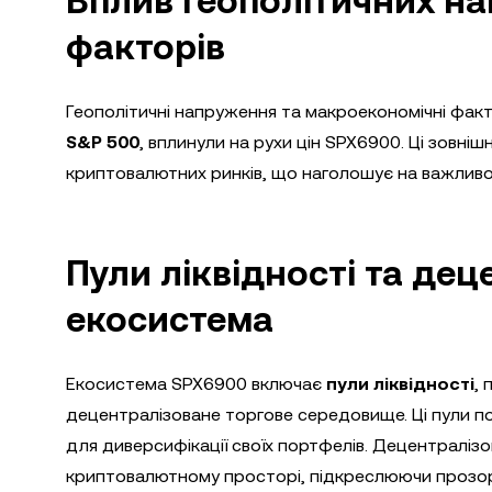
Вплив геополітичних н
факторів
Геополітичні напруження та макроекономічні факт
S&P 500
, вплинули на рухи цін SPX6900. Ці зовні
криптовалютних ринків, що наголошує на важливост
Пули ліквідності та де
екосистема
Екосистема SPX6900 включає
пули ліквідності
, 
децентралізоване торгове середовище. Ці пули 
для диверсифікації своїх портфелів. Децентраліз
криптовалютному просторі, підкреслюючи прозорі