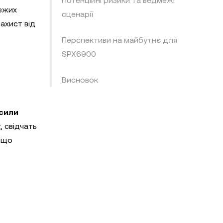
Потенційні ризики та ведмежі
межих
сценарії
ахист від
Перспективи на майбутнє для
SPX6900
Висновок
 сили
у
, свідчать
 що