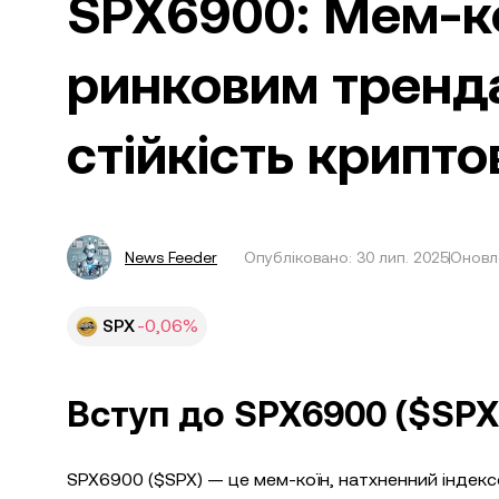
SPX6900: Мем-ко
ринковим тренд
стійкість крипт
News Feeder
Опубліковано:
30 лип. 2025
Оновле
SPX
-0,06%
Вступ до SPX6900 ($SPX
SPX6900 ($SPX) — це мем-коїн, натхненний індек