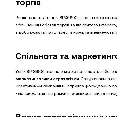
торгів
Ринкова капіталізація SPX6900 зросла експоненц
збільшенням обсягів торгів та відкритого інтересу,
відображають популярність коїна та впевненість й
Спільнота та маркетинго
Успіх SPX6900 значною мірою пояснюється його
маркетинговими стратегіями
. Занурювальна ек
креативними кампаніями, сприяла формуванню лоял
ключовою для підтримки стабільності цін та сти