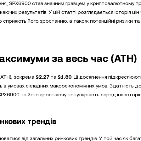
ня, SPX6900 став значним гравцем у криптовалютному пр
ючих результатів. У цій статті розглядається історія цін
о сприяють його зростанню, а також потенційні ризики та
максимуми за весь час (ATH)
(ATH), зокрема
$2.27
та
$1.80
. Ці досягнення підкреслюют
іть в умовах складних макроекономічних умов. Здатність д
SPX6900 та його зростаючу популярність серед інвесторів
нкових трендів
ватися від загальних ринкових трендів. У той час як бага