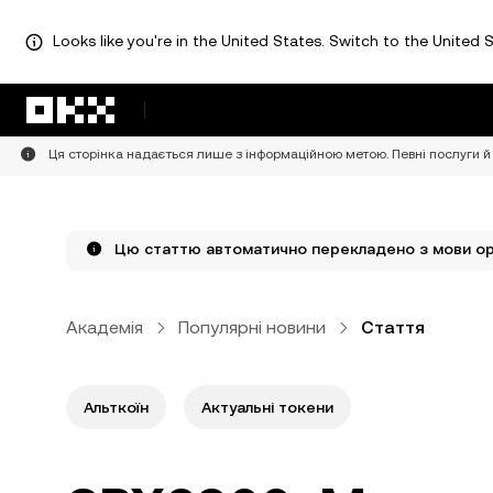
Looks like you're in the United States. Switch to the United S
Перейти до основного вмісту
Ця сторінка надається лише з інформаційною метою. Певні послуги й 
Цю статтю автоматично перекладено з мови ори
Академія
Популярні новини
Стаття
Альткоїн
Актуальні токени