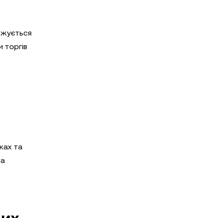
джується
и торгів
жах та
ла