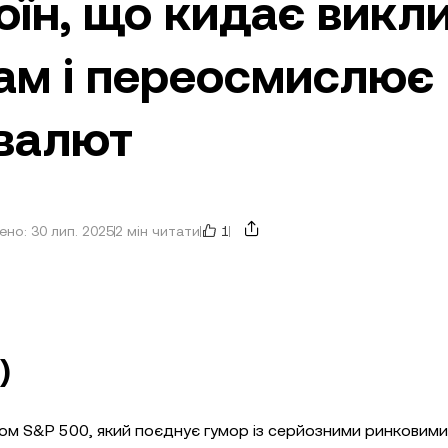
їн, що кидає викл
ам і переосмислює
овалют
1
но: 30 лип. 2025
2 мін читати
)
сом S&P 500, який поєднує гумор із серйозними ринковими