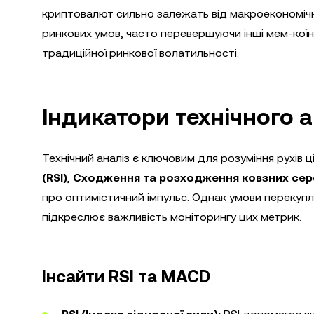
криптовалют сильно залежать від макроекономічн
ринкових умов, часто перевершуючи інші мем-коїни
традиційної ринкової волатильності.
Індикатори технічного а
Технічний аналіз є ключовим для розуміння рухів ц
(RSI)
,
Сходження та розходження ковзних сер
про оптимістичний імпульс. Однак умови перекуп
підкреслює важливість моніторингу цих метрик.
Інсайти RSI та MACD