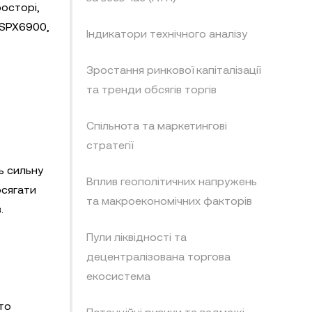
осторі,
 SPX6900,
Індикатори технічного аналізу
Зростання ринкової капіталізації
та тренди обсягів торгів
Спільнота та маркетингові
стратегії
ь сильну
Вплив геополітичних напружень
осягати
та макроекономічних факторів
.
Пули ліквідності та
децентралізована торгова
екосистема
то