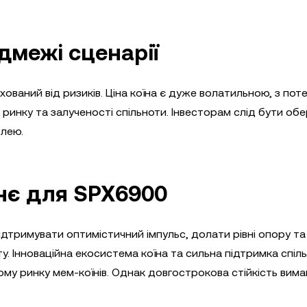
дмежі сценарії
хований від ризиків. Ціна коїна є дуже волатильною, з пот
 ринку та залученості спільноти. Інвесторам слід бути о
влею.
нє для SPX6900
дтримувати оптимістичний імпульс, долати рівні опору та
у. Інноваційна екосистема коїна та сильна підтримка спіл
му ринку мем-коїнів. Однак довгострокова стійкість вим