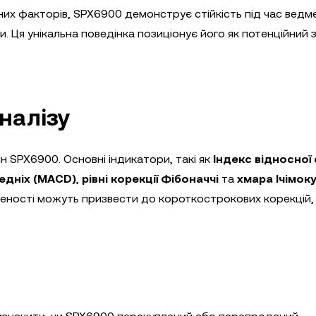
их факторів, SPX6900 демонструє стійкість під час вед
. Ця унікальна поведінка позиціонує його як потенційний з
налізу
ін SPX6900. Основні індикатори, такі як
Індекс відносної
едніх (MACD)
,
рівні корекції Фібоначчі
та
хмара Ічімок
леності можуть призвести до короткострокових корекцій,