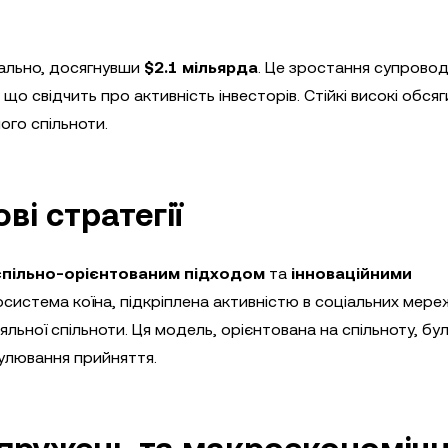
іально, досягнувши
$2.1 мільярда
. Це зростання супрово
 що свідчить про активність інвесторів. Стійкі високі обсяг
ого спільноти.
ві стратегії
спільно-орієнтованим підходом
та
інноваційними
осистема коїна, підкріплена активністю в соціальних мере
ьної спільноти. Ця модель, орієнтована на спільноту, бу
мулювання прийняття.