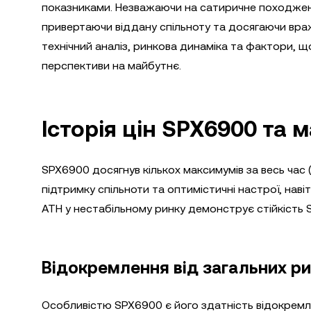
показниками. Незважаючи на сатиричне походжен
привертаючи віддану спільноту та досягаючи вража
технічний аналіз, ринкова динаміка та фактори, щ
перспективи на майбутнє.
Історія цін SPX6900 та 
SPX6900 досягнув кількох максимумів за весь час 
підтримку спільноти та оптимістичні настрої, нав
ATH у нестабільному ринку демонструє стійкість 
Відокремлення від загальних ри
Особливістю SPX6900 є його здатність відокремлю