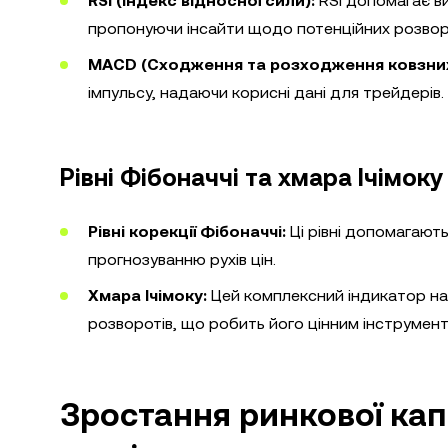
RSI (Індекс відносної сили):
RSI допомагає в
пропонуючи інсайти щодо потенційних розворо
MACD (Сходження та розходження ковзних
імпульсу, надаючи корисні дані для трейдерів.
Рівні Фібоначчі та хмара Ічімоку
Рівні корекції Фібоначчі:
Ці рівні допомагають
прогнозуванню рухів цін.
Хмара Ічімоку:
Цей комплексний індикатор на
розворотів, що робить його цінним інструмент
Зростання ринкової капі