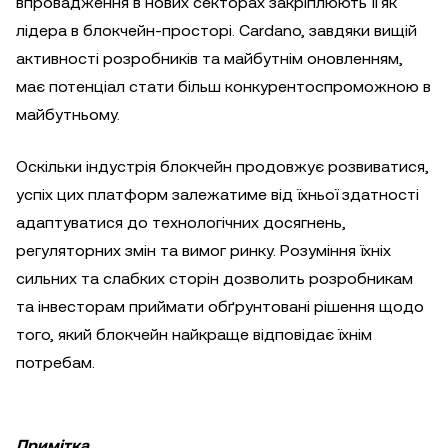
впровадження в нових секторах закріплюють її як
лідера в блокчейн-просторі. Cardano, завдяки вищій
активності розробників та майбутнім оновленням,
має потенціал стати більш конкурентоспроможною в
майбутньому.
Оскільки індустрія блокчейн продовжує розвиватися,
успіх цих платформ залежатиме від їхньої здатності
адаптуватися до технологічних досягнень,
регуляторних змін та вимог ринку. Розуміння їхніх
сильних та слабких сторін дозволить розробникам
та інвесторам приймати обґрунтовані рішення щодо
того, який блокчейн найкраще відповідає їхнім
потребам.
Примітка