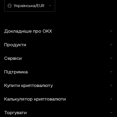
або з їх допомогою. Використання статті в похідних і
Українська/EUR
інших матеріалах заборонено.
Докладніше про OKX
Продукти
Сервіси
Підтримка
Купити криптовалюту
Калькулятор криптовалюти
Торгувати