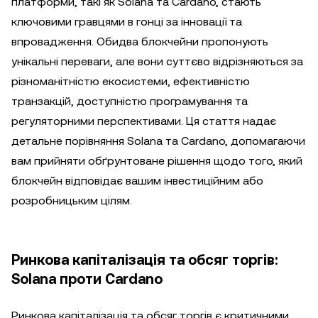
платформи, такі як Solana та Cardano, стають
ключовими гравцями в гонці за інновації та
впровадження. Обидва блокчейни пропонують
унікальні переваги, але вони суттєво відрізняються за
різноманітністю екосистеми, ефективністю
транзакцій, доступністю програмування та
регуляторними перспективами. Ця стаття надає
детальне порівняння Solana та Cardano, допомагаючи
вам прийняти обґрунтоване рішення щодо того, який
блокчейн відповідає вашим інвестиційним або
розробницьким цілям.
Ринкова капіталізація та обсяг торгів:
Solana проти Cardano
Ринкова капіталізація та обсяг торгів є критичними