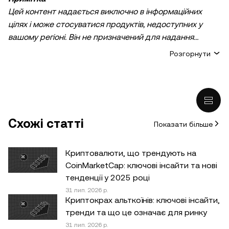
Цей контент надається виключно в інформаційних
цілях і може стосуватися продуктів, недоступних у
вашому регіоні. Він не призначений для надання
(i) порад або рекомендацій щодо інвестування;
Розгорнути
(ii) пропозицій або прохань купити, продати або
утримувати криптовалютні/цифрові активи;
(iii) фінансових, бухгалтерських, юридичних або
податкових консультацій. Утримування
криптовалютних/цифрових активів, зокрема
Схожі статті
Показати більше
стейблкоїнів, пов’язане з високим ризиком, а вартість
таких активів може сильно коливатися. Ви маєте
ретельно зважити, чи підходить вам торгівля
Криптовалюти, що трендують на
криптовалютними/цифровими активами або володіння
CoinMarketCap: ключові інсайти та нові
ними з огляду на свій фінансовий стан. Якщо у вас
тенденції у 2025 році
виникнуть запитання щодо доречності будь-яких дій
31 лип. 2026 р.
Криптокрах альткоїнів: ключові інсайти,
за конкретних обставин, зверніться до юридичного,
тренди та що це означає для ринку
податкового або інвестиційного консультанта.
31 лип. 2026 р.
Інформація (включно з ринковими даними й