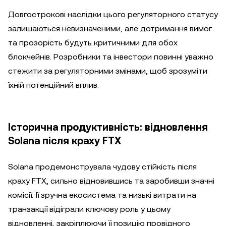
Довгострокові наслідки цього регуляторного статусу
залишаються невизначеними, але дотримання вимог
та прозорість будуть критичними для обох
блокчейнів. Розробники та інвестори повинні уважно
стежити за регуляторними змінами, щоб зрозуміти
їхній потенційний вплив.
Історична продуктивність: відновлення
Solana після краху FTX
Solana продемонструвала чудову стійкість після
краху FTX, сильно відновившись та заробивши значні
комісії. Її зручна екосистема та низькі витрати на
транзакції відіграли ключову роль у цьому
відновленні, закріплюючи її позицію провідного