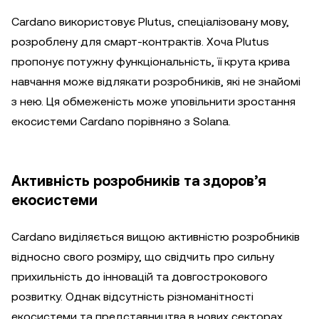
Cardano використовує Plutus, спеціалізовану мову,
розроблену для смарт-контрактів. Хоча Plutus
пропонує потужну функціональність, її крута крива
навчання може відлякати розробників, які не знайомі
з нею. Ця обмеженість може уповільнити зростання
екосистеми Cardano порівняно з Solana.
Активність розробників та здоров’я
екосистеми
Cardano виділяється вищою активністю розробників
відносно свого розміру, що свідчить про сильну
прихильність до інновацій та довгострокового
розвитку. Однак відсутність різноманітності
екосистеми та представництва в нових секторах