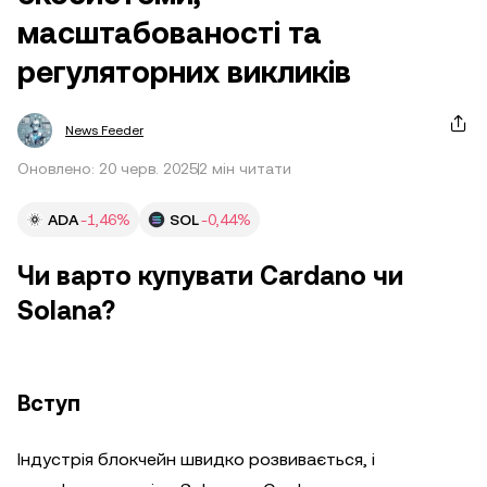
масштабованості та
регуляторних викликів
News Feeder
Оновлено: 20 черв. 2025
2 мін читати
ADA
-1,46%
SOL
-0,44%
Чи варто купувати Cardano чи
Solana?
Вступ
Індустрія блокчейн швидко розвивається, і