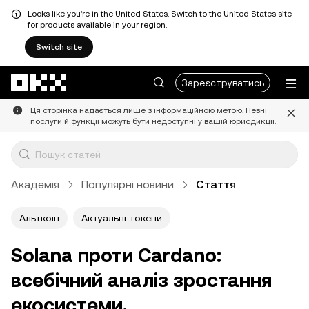
Looks like you're in the United States. Switch to the United States site
for products available in your region.
Switch site
Перейти до основного вмісту
Зареєструватись
Ця сторінка надається лише з інформаційною метою. Певні
послуги й функції можуть бути недоступні у вашій юрисдикції.
Академія
Популярні новини
Стаття
Альткоїн
Актуальні токени
Solana проти Cardano:
всебічний аналіз зростання
екосистеми,