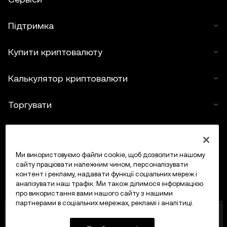
Підтримка
Купити криптовалюту
Калькулятор криптовалюти
Торгувати
Ми використовуємо файли cookie, щоб дозволити нашому
сайту працювати належним чином, персоналізувати
контент і рекламу, надавати функції соціальних мереж і
аналізувати наш трафік. Ми також ділимося інформацією
про використання вами нашого сайту з нашими
партнерами в соціальних мережах, рекламі і аналітиці.
OKX Europe Limited, що працює під торговою
назвою OKX, тепер є криптоактивною торгівельною