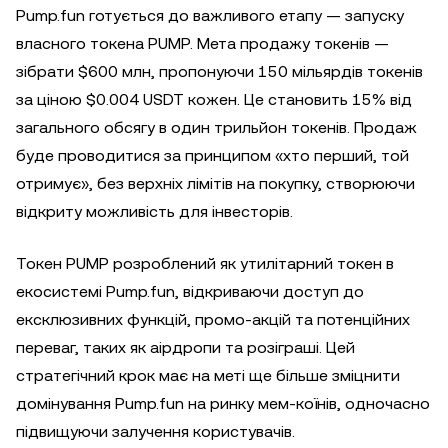
Pump.fun готується до важливого етапу — запуску
власного токена PUMP. Мета продажу токенів —
зібрати $600 млн, пропонуючи 150 мільярдів токенів
за ціною $0.004 USDT кожен. Це становить 15% від
загального обсягу в один трильйон токенів. Продаж
буде проводитися за принципом «хто перший, той
отримує», без верхніх лімітів на покупку, створюючи
відкриту можливість для інвесторів.
Токен PUMP розроблений як утилітарний токен в
екосистемі Pump.fun, відкриваючи доступ до
ексклюзивних функцій, промо-акцій та потенційних
переваг, таких як аірдропи та розіграші. Цей
стратегічний крок має на меті ще більше зміцнити
домінування Pump.fun на ринку мем-коїнів, одночасно
підвищуючи залучення користувачів.