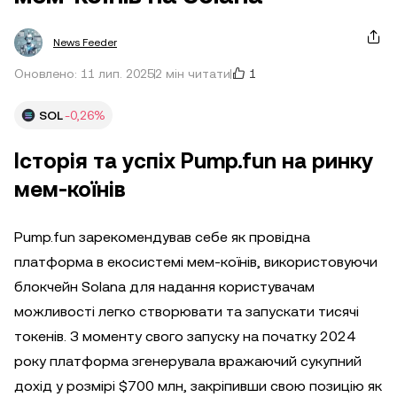
News Feeder
1
Оновлено: 11 лип. 2025
2 мін читати
SOL
-0,26%
Історія та успіх Pump.fun на ринку
мем-коїнів
Pump.fun зарекомендував себе як провідна
платформа в екосистемі мем-коїнів, використовуючи
блокчейн Solana для надання користувачам
можливості легко створювати та запускати тисячі
токенів. З моменту свого запуску на початку 2024
року платформа згенерувала вражаючий сукупний
дохід у розмірі $700 млн, закріпивши свою позицію як