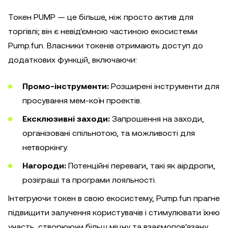
Токен PUMP — це більше, ніж просто актив для
торгівлі; він є невід'ємною частиною екосистеми
Pump.fun. Власники токенів отримають доступ до
додаткових функцій, включаючи:
Промо-інструменти:
Розширені інструменти для
просування мем-коїн проектів.
Ексклюзивні заходи:
Запрошення на заходи,
організовані спільнотою, та можливості для
нетворкінгу.
Нагороди:
Потенційні переваги, такі як аірдропи,
розіграші та програми лояльності.
Інтегруючи токен в свою екосистему, Pump.fun прагне
підвищити залучення користувачів і стимулювати їхню
участь, створюючи більш міцну та взаємопов'язану