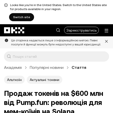
Looks like you're in the United States. Switch to the United States site
for products available in your region.
Switch site
Перейти до основного вмісту
Зареєструватись
Ця сторінка надається лише з інформаційною метою. Певні
послуги й функції можуть бути недоступні у вашій юрисдикції.
Академія
Популярні новини
Стаття
Альткоїн
Актуальні токени
Продаж токенів на $600 млн
від Pump.fun: революція для
мем-коїнів на Solana