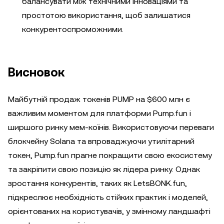
балансувати між технічними інноваціями та
простотою використання, щоб залишатися
конкурентоспроможними.
Висновок
Майбутній продаж токенів PUMP на $600 млн є
важливим моментом для платформи Pump.fun і
ширшого ринку мем-коїнів. Використовуючи переваги
блокчейну Solana та впроваджуючи утилітарний
токен, Pump.fun прагне покращити свою екосистему
та закріпити свою позицію як лідера ринку. Однак
зростання конкурентів, таких як LetsBONK.fun,
підкреслює необхідність стійких практик і моделей,
орієнтованих на користувачів, у змінному ландшафті