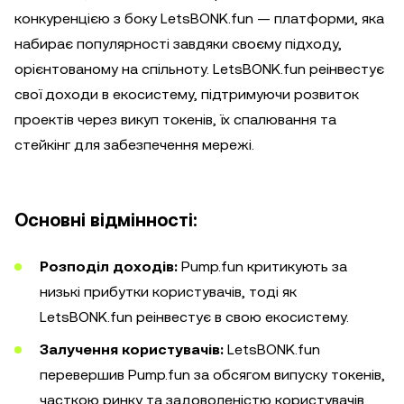
конкуренцією з боку LetsBONK.fun — платформи, яка
набирає популярності завдяки своєму підходу,
орієнтованому на спільноту. LetsBONK.fun реінвестує
свої доходи в екосистему, підтримуючи розвиток
проектів через викуп токенів, їх спалювання та
стейкінг для забезпечення мережі.
Основні відмінності:
Розподіл доходів:
Pump.fun критикують за
низькі прибутки користувачів, тоді як
LetsBONK.fun реінвестує в свою екосистему.
Залучення користувачів:
LetsBONK.fun
перевершив Pump.fun за обсягом випуску токенів,
часткою ринку та задоволеністю користувачів.