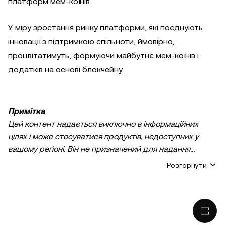
платформ мем-коїнів.
У міру зростання ринку платформи, які поєднують
інновації з підтримкою спільноти, ймовірно,
процвітатимуть, формуючи майбутнє мем-коїнів і
додатків на основі блокчейну.
Примітка
Цей контент надається виключно в інформаційних
цілях і може стосуватися продуктів, недоступних у
вашому регіоні. Він не призначений для надання
(i) порад або рекомендацій щодо інвестування;
Розгорнути
(ii) пропозицій або прохань купити, продати або
утримувати криптовалютні/цифрові активи;
(iii) фінансових, бухгалтерських, юридичних або
податкових консультацій. Утримування
криптовалютних/цифрових активів, зокрема