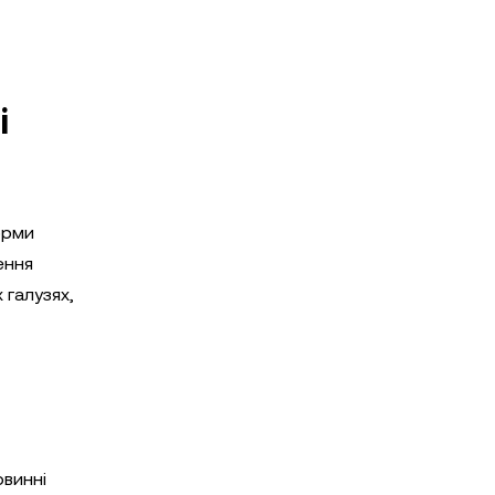
і
орми
ення
 галузях,
овинні