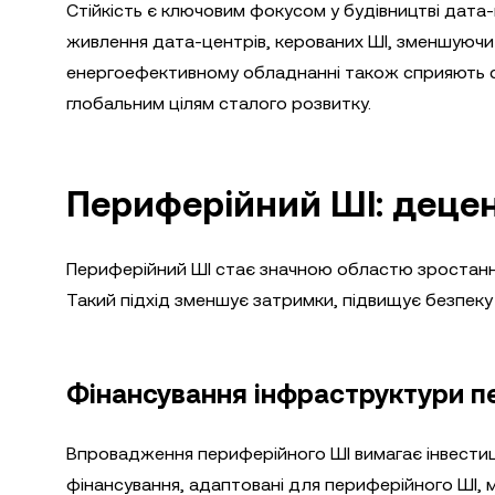
Стійкість є ключовим фокусом у будівництві дата-
живлення дата-центрів, керованих ШІ, зменшуючи ї
енергоефективному обладнанні також сприяють ст
глобальним цілям сталого розвитку.
Периферійний ШІ: децен
Периферійний ШІ стає значною областю зростанн
Такий підхід зменшує затримки, підвищує безпеку д
Фінансування інфраструктури п
Впровадження периферійного ШІ вимагає інвестиц
фінансування, адаптовані для периферійного ШІ, м