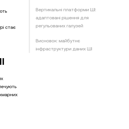
Вертикальні платформи ШІ:
ають
адаптовані рішення для
регульованих галузей
рі стає
Висновок: майбутнє
інфраструктури даних ШІ
І
их
зпечують
 хмарних