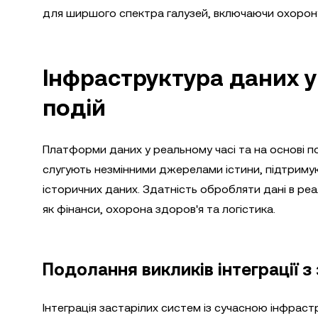
для ширшого спектра галузей, включаючи охорону
Інфраструктура даних у
подій
Платформи даних у реальному часі та на основі п
слугують незмінними джерелами істини, підтримую
історичних даних. Здатність обробляти дані в реа
як фінанси, охорона здоров'я та логістика.
Подолання викликів інтеграції 
Інтеграція застарілих систем із сучасною інфраст