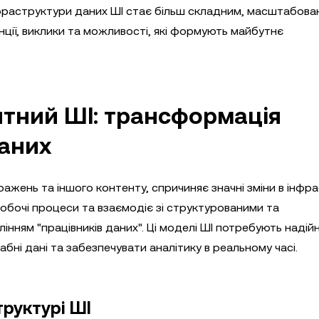
раструктури даних ШІ стає більш складним, масштабован
енції, виклики та можливості, які формують майбутнє
нтний ШІ: трансформація
аних
ажень та іншого контенту, спричиняє значні зміни в інфр
робочі процеси та взаємодіє зі структурованими та
нням "працівників даних". Ці моделі ШІ потребують надійн
ні дані та забезпечувати аналітику в реальному часі.
руктурі ШІ