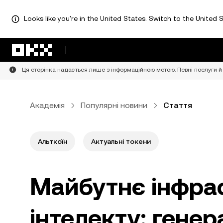
Looks like you're in the United States. Switch to the United S
Перейти до основного вмісту
Ця сторінка надається лише з інформаційною метою. Певні послуги й 
Академія
Популярні новини
Стаття
Альткоїн
Актуальні токени
Майбутнє інфра
інтелекту: генер