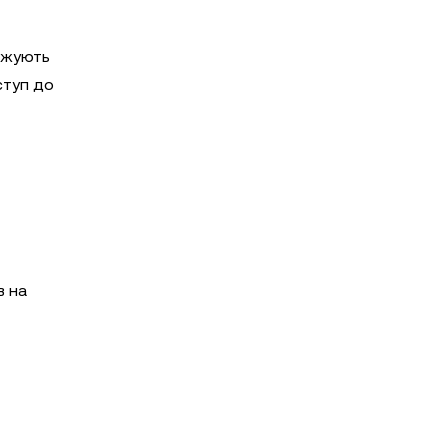
аджують
ступ до
в на