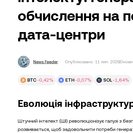
обчислення на пе
дата-центри
News Feeder
Опубліковано:
11 лип. 2025
Оновле
BTC
-0,42%
ETH
-0,07%
SOL
-1,64%
Еволюція інфраструктур
Штучний інтелект (ШІ) революціонізує галузі з б
розвивається, щоб задовольнити потреби генератив