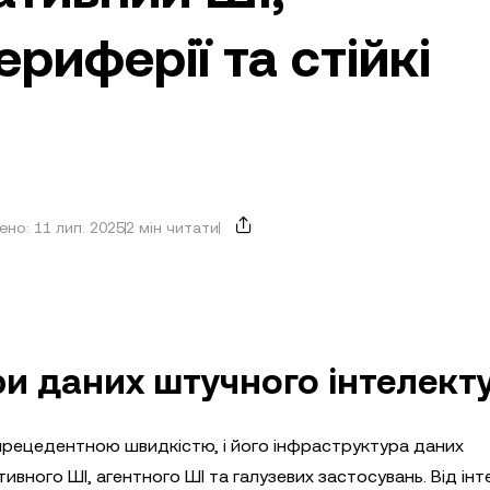
риферії та стійкі
но: 11 лип. 2025
2 мін читати
и даних штучного інтелект
езпрецедентною швидкістю, і його інфраструктура даних
ного ШІ, агентного ШІ та галузевих застосувань. Від інте