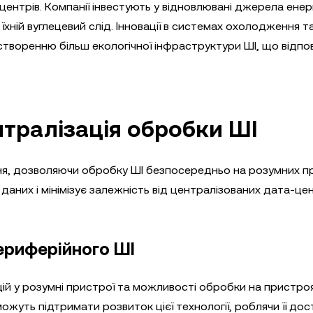
центрів. Компанії інвестують у відновлювані джерела енерг
хній вуглецевий слід. Інновації в системах охолодження т
воренню більш екологічної інфраструктури ШІ, що відпо
тралізація обробки ШІ
я, дозволяючи обробку ШІ безпосередньо на розумних п
аних і мінімізує залежність від централізованих дата-цен
ериферійного ШІ
ій у розумні пристрої та можливості обробки на пристроя
ожуть підтримати розвиток цієї технології, роблячи її до