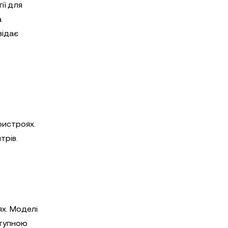
ії для
а
відає
ристроях.
трів.
х. Моделі
ступною