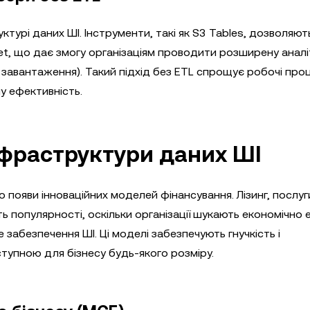
турі даних ШІ. Інструменти, такі як S3 Tables, дозволяют
t, що дає змогу організаціям проводити розширену аналі
 завантаження). Такий підхід без ETL спрощує робочі про
у ефективність.
нфраструктури даних ШІ
появи інноваційних моделей фінансування. Лізинг, послуг
ь популярності, оскільки організації шукають економічно 
 забезпечення ШІ. Ці моделі забезпечують гнучкість і
тупною для бізнесу будь-якого розміру.