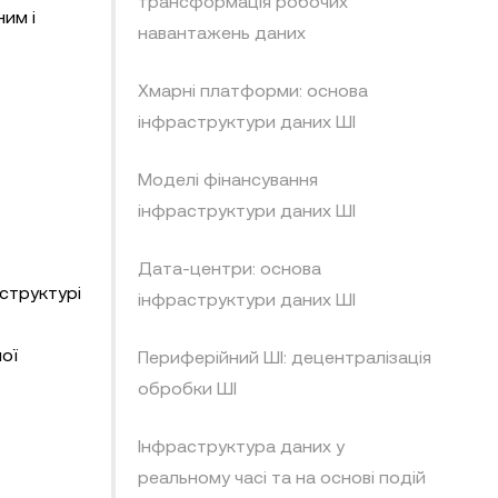
трансформація робочих
им і
навантажень даних
Хмарні платформи: основа
інфраструктури даних ШІ
Моделі фінансування
інфраструктури даних ШІ
Дата-центри: основа
аструктурі
інфраструктури даних ШІ
ої
Периферійний ШІ: децентралізація
обробки ШІ
Інфраструктура даних у
реальному часі та на основі подій