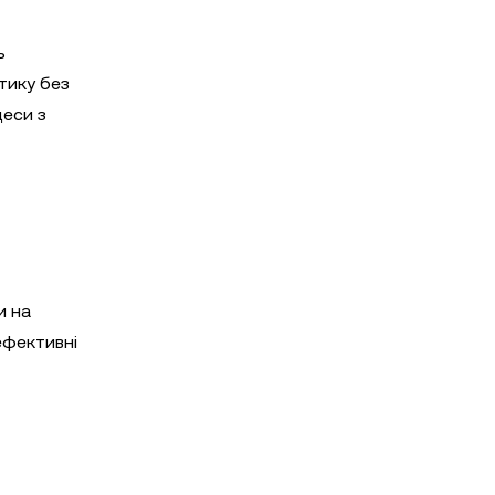
ь
тику без
цеси з
и на
ефективні