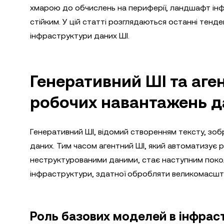
хмарою до обчислень на периферії, ландшафт інф
стійким. У цій статті розглядаються останні тенд
інфраструктури даних ШІ.
Генеративний ШІ та аге
робочих навантажень д
Генеративний ШІ, відомий створенням тексту, зобр
даних. Тим часом агентний ШІ, який автоматизує 
неструктурованими даними, стає наступним поколі
інфраструктури, здатної обробляти великомасштаб
Роль базових моделей в інфраст