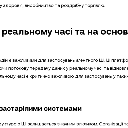
 здоров'я, виробництво та роздрібну торгівлю.
 реальному часі та на основ
одій є важливими для застосувань агентного ШІ. Ці платф
чи потокову передачу даних у реальному часі та відновл
льному часі є критично важливою для застосувань у таких
з застарілими системами
руктурою ШІ залишається значним викликом. Організації п