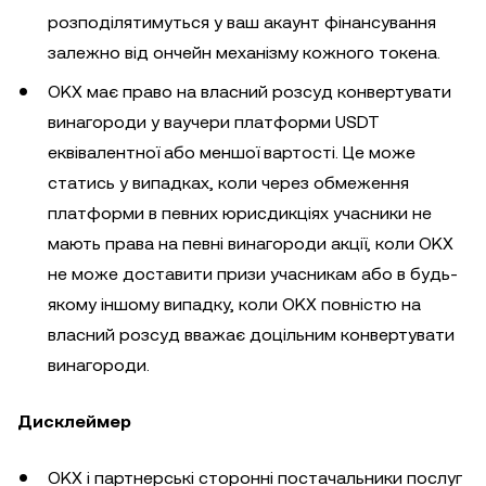
розподілятимуться у ваш акаунт фінансування
залежно від ончейн механізму кожного токена.
OKX має право на власний розсуд конвертувати
винагороди у ваучери платформи USDT
еквівалентної або меншої вартості. Це може
статись у випадках, коли через обмеження
платформи в певних юрисдикціях учасники не
мають права на певні винагороди акції, коли OKX
не може доставити призи учасникам або в будь-
якому іншому випадку, коли OKX повністю на
власний розсуд вважає доцільним конвертувати
винагороди.
Дисклеймер
OKX і партнерські сторонні постачальники послуг