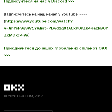
Підписуйтеся на нас у Discord >>>
[Підписуйтесь на наш канал у YouTube >>>>
(
https://www.youtube.com/watch?
v=JmYsF9qSW1Y&list=PLwd2gX1QJxP0PZk4KazkB0Y
ZxMDkc4iVa
)
Приєднуйтеся до інших глобальних спільнот OKX
>>>
© 2026 OKX.COM, 2017