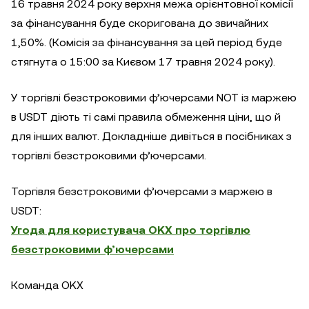
16 травня 2024 року верхня межа орієнтовної комісії
за фінансування буде скоригована до звичайних
1,50%. (Комісія за фінансування за цей період буде
стягнута о 15:00 за Києвом 17 травня 2024 року).
У торгівлі безстроковими ф’ючерсами NOT із маржею
в USDT діють ті самі правила обмеження ціни, що й
для інших валют. Докладніше дивіться в посібниках з
торгівлі безстроковими ф’ючерсами.
Торгівля безстроковими ф’ючерсами з маржею в
USDT:
Угода для користувача OKX про торгівлю
безстроковими ф’ючерсами
Команда OKX