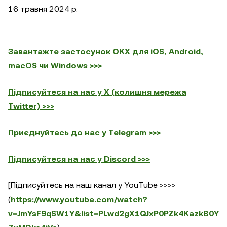
16 травня 2024 р.
Завантажте застосунок OKX для iOS, Android,
macOS чи Windows >>>
Підписуйтеся на нас у X (колишня мережа
Twitter) >>>
Приєднуйтесь до нас у Telegram >>>
Підписуйтеся на нас у Discord >>>
[Підписуйтесь на наш канал у YouTube >>>>
(
https://www.youtube.com/watch?
v=JmYsF9qSW1Y&list=PLwd2gX1QJxP0PZk4KazkB0Y