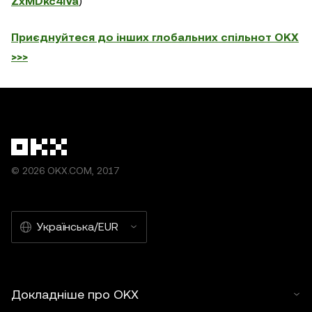
ZxMDkc4iVa
)
Приєднуйтеся до інших глобальних спільнот OKX
>>>
© 2026 OKX.COM, 2017
Українська/EUR
Докладніше про OKX