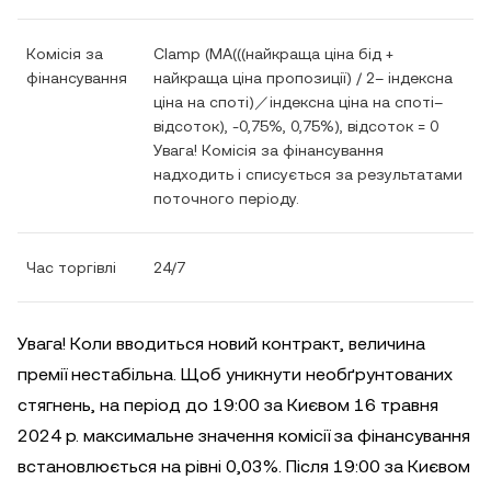
Комісія за
Clamp (MA(((найкраща ціна бід +
фінансування
найкраща ціна пропозиції) / 2– індексна
ціна на споті)／індексна ціна на споті–
відсоток), -0,75%, 0,75%), відсоток = 0
Увага! Комісія за фінансування
надходить і списується за результатами
поточного періоду.
Час торгівлі
24/7
Увага! Коли вводиться новий контракт, величина
премії нестабільна. Щоб уникнути необґрунтованих
стягнень, на період до 19:00 за Києвом 16 травня
2024 р. максимальне значення комісії за фінансування
встановлюється на рівні 0,03%. Після 19:00 за Києвом