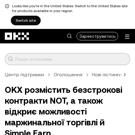
Looks like you're in the United States. Switch to the United States site
for products available in your region.
Switch site
Перейти до основного вмісту
Зареєструватись
Центр підтримки
Оголошення
Нові лістинги
С
OKX розмістить безстрокові
контракти NOT, а також
відкриє можливості
маржинальної торгівлі й
Simple Earn.