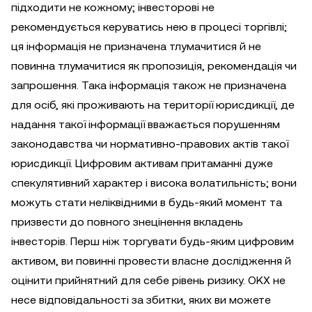
підходити не кожному; інвесторові не
рекомендується керуватись нею в процесі торгівлі;
ця інформація не призначена тлумачитися й не
повинна тлумачитися як пропозиція, рекомендація чи
запрошення. Така інформація також не призначена
для осіб, які проживають на території юрисдикції, де
надання такої інформації вважається порушенням
законодавства чи нормативно-правових актів такої
юрисдикції. Цифровим активам притаманні дуже
спекулятивний характер і висока волатильність; вони
можуть стати неліквідними в будь-який момент та
призвести до повного знецінення вкладень
інвесторів. Перш ніж торгувати будь-яким цифровим
активом, ви повинні провести власне дослідження й
оцінити прийнятний для себе рівень ризику. OKX не
несе відповідальності за збитки, яких ви можете