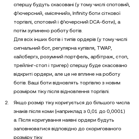
спершу будуть скасовані (у тому числі спотовий,
ф’ючерсний, «місячний», Infinity боти сіткової
торгівлі, спотовий і ф’ючерсний DCA-боти), а
потім зупинено роботу ботів.
Для всіх інших ботів і типів ордерів (у тому числі
сигнальний бот, регулярна купівля, TWAP,
«айсберг», розумний портфель, арбітраж, стоп,
трейлінг-стоп і тригер) спершу буде скасовано
відкриті ордери, але це не вплине на роботу
ботів. Ваші боти відновлять торгівлю з новим
розміром тіку після відновлення торгівлі.
Якщо розмір тіку коригується до більшого числа
знаків після коми (наприклад з 0,01 до 0,0001)
a. Після коригування наявні ордери будуть
заповнюватися відповідно до скоригованого
розміру тіку.