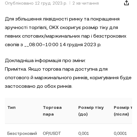
Опубліковано 12 груд. 2023 р.
2 хв читання
Для збільшення ліквідності ринку та покращення
зручності торгівлі, OKX скоригує розмір тіку для
певних спотових/маржинальних пар і безстрокових
свопів з __08:00–10:00 14 грудня 2023 р.
Докладніша інформація про зміни:
Примітка. Якщо торгова пара доступна для
спотового й маржинального ринків, коригування буде
застосовано до обох ринків.
Тип
Торгова
Розмір тіку
Розмір тік
пара
(до)
(після)
Безстроковий
OP/USDT
0,001
0,0001