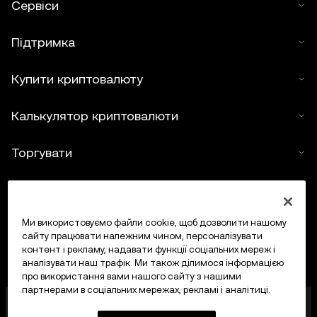
Сервіси
Підтримка
Купити криптовалюту
Калькулятор криптовалюти
Торгувати
Ми використовуємо файли cookie, щоб дозволити нашому
сайту працювати належним чином, персоналізувати
контент і рекламу, надавати функції соціальних мереж і
аналізувати наш трафік. Ми також ділимося інформацією
про використання вами нашого сайту з нашими
партнерами в соціальних мережах, рекламі і аналітиці.
OKX Europe Limited, що працює під торговою
назвою OKX, тепер є криптоактивною торгівельною