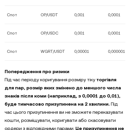
Спот
OP/USDT
0,001
0,0001
Спот
OP/USDC
0,001
0,0001
Спот
WGRT/USDT
0,00001
0,000001
Попередження про ризики
Під час періоду коригування розміру тіку
торгівля
для пар, розмір яких змінено до меншого числа
знаків після коми (наприклад, з 0,0001 до 0,01),
буде тимчасово призупинена на 2 хвилини.
Під
час цього призупинення ви не зможете переказувати
кошти, розміщувати, коригувати або скасовувати
ордери з відповідними парами.
Це призупинення не