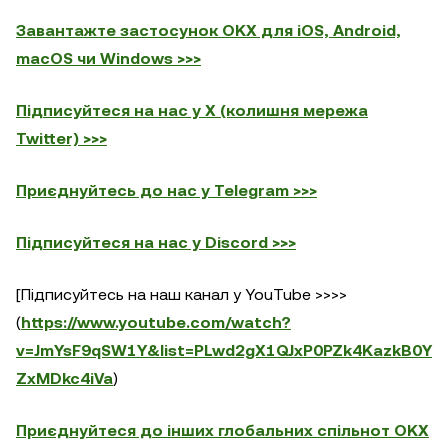
Завантажте застосунок OKX для iOS, Android,
macOS чи Windows >>>
Підписуйтеся на нас у X (колишня мережа
Twitter) >>>
Приєднуйтесь до нас у Telegram >>>
Підписуйтеся на нас у Discord >>>
[Підписуйтесь на наш канал у YouTube >>>>
(
https://www.youtube.com/watch?
v=JmYsF9qSW1Y&list=PLwd2gX1QJxP0PZk4KazkB0Y
ZxMDkc4iVa
)
Приєднуйтеся до інших глобальних спільнот OKX