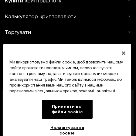
Купити криптовалюту
Калькулятор криптовалюти
Торгувати
Ми використовуємо файли cookie, щоб дозволити нашому
сайту працювати належним чином, персоналізувати
контент і рекламу, надавати функції соціальних мереж і
аналізувати наш трафік. Ми також ділимося інформацією
про використання вами нашого сайту з нашими
партнерами в соціальних мережах, рекламі і аналітиці.
OKX Europe Limited, що працює під торговою
назвою OKX, тепер є криптоактивною торгівельною
Прийняти всі
платформою, авторизованою Управлінням
файли сookie
фінансових послуг Мальти (MFSA) як постачальник
криптоактивних послуг відповідно до статті 28
Закону про криптоактиви (розділ 647
Налаштування
Законодавства Мальти).
cookie