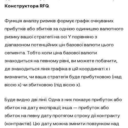
Конструктора RFQ
.
Функція аналізу ризиків формує графік очікуваних
прибутків або збитків за однією одиницею валютного
ризику вашої стратегії на осі Y порівняно з
діапазоном потенційних цін базової валюти цього
сегмента. Тобто коли ціна базової валюти
знаходиться на певному рівні, ви можете побачити,
де знаходиться лінія графіка в цій координаті х і
визначити, чи ваша стратегія буде прибутковою (над
віссю х) чи збитковою (під віссю х).
Буде видно дві лінії. Одна з них показує прибуток або
збиток на дату експірації; інша — прибуток або
збиток на певну дату протягом строку дії контракту
(контрактів). Цю дату можна змінити повзунком над