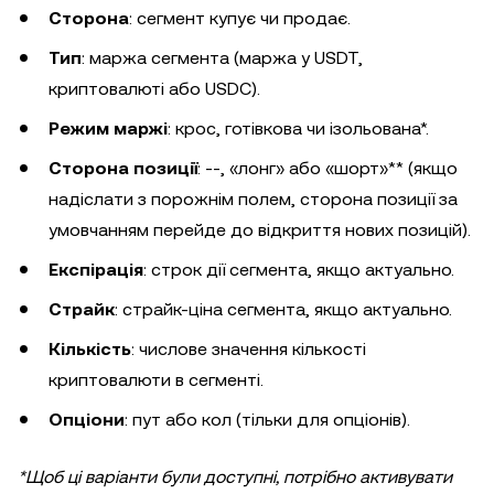
Сторона
: сегмент купує чи продає.
Тип
: маржа сегмента (маржа у USDT,
криптовалюті або USDC).
Режим маржі
: крос, готівкова чи ізольована*.
Сторона позиції
: --, «лонг» або «шорт»** (якщо
надіслати з порожнім полем, сторона позиції за
умовчанням перейде до відкриття нових позицій).
Експірація
: строк дії сегмента, якщо актуально.
Страйк
: страйк-ціна сегмента, якщо актуально.
Кількість
: числове значення кількості
криптовалюти в сегменті.
Опціони
: пут або кол (тільки для опціонів).
*Щоб ці варіанти були доступні, потрібно активувати