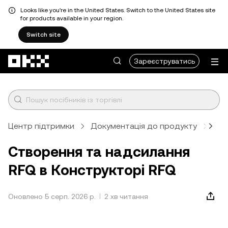
Looks like you're in the United States. Switch to the United States site
for products available in your region.
Switch site
Перейти до основного вмісту
Зареєструватись
Центр підтримки
Документація до продукту
Лік
Створення та надсилання
RFQ в Конструкторі RFQ
Оновлено 5 серп. 2026 р.
2 хв читання