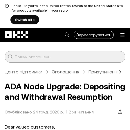
Looks like you're in the United States. Switch to the United States site
for products available in your region.
Switch site
Перейти до основного вмісту
Зареєструватись
Центр підтримки
Оголошення
Призупинення опер
ADA Node Upgrade: Depositing
and Withdrawal Resumption
Опубліковано 24 груд. 2020 р.
2 хв читання
Dear valued customers,